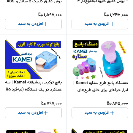
– برش دقیق دایره لبه‌موج‌دار 4
برش دقیق گلبرگ ۵ سانتی، ABS
سانتی، ABS مرغوب، تیغه
مرغوب، تیغه ضدزنگ
1,597,000
1,245,000
ضدزنگ
افزودن به سبد
افزودن به سبد
پانچ ترکیبی پیشرفته Kamei | سه
دستگاه پانچ طرح ستاره Kamei |
عملکرد در یک دستگاه (لبه‌گرد R5
ابزار حرفه‌ای برای خلق طرح‌های
+ R10 + سوراخ ۳mm)**
درخشان
797,000
845,000
افزودن به سبد
افزودن به سبد