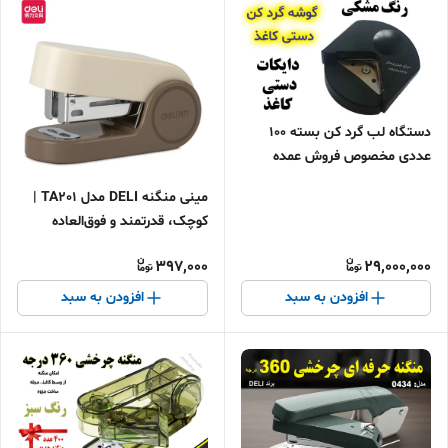
دستگاه لب گرد کن بسته ۱۰۰
عددی مخصوص فروش عمده
مینی منگنه DELI مدل TA201 |
کوچک، قدرتمند و فوق‌العاده
خوش‌دست + همراه 830 سوزن
397,000
29,000,000
افزودن به سبد
افزودن به سبد