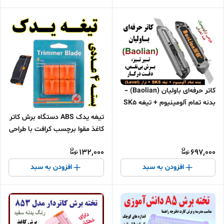
کاتر حرفه‌ای باولیان (Baolian) –
بدنه تمام آلومینیوم + تیغه SK5
+ تراز (Level)
تیغه یدک ABS دستگاه برش کاتر
کاغذ مقوا برچسب کرافت با طراحی
محافظ ایمنی خودکار
132,000
697,000
افزودن به سبد
افزودن به سبد