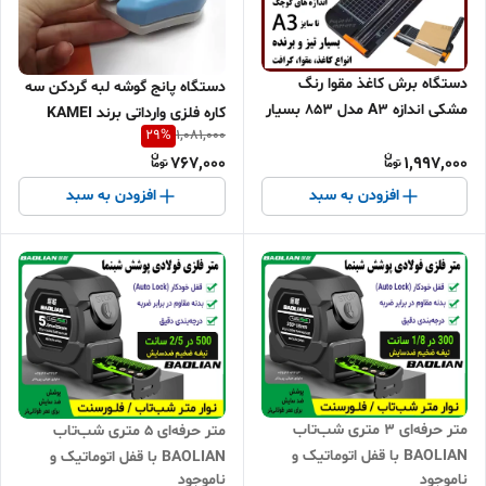
دستگاه برش کاغذ مقوا رنگ
دستگاه پانج گوشه لبه گردکن سه
مشکی اندازه A3 مدل 853 بسیار
کاره فلزی وارداتی برند KAMEI
با کیفیت
29
%
1,081,000
767,000
1,997,000
افزودن به سبد
افزودن به سبد
متر حرفه‌ای 3 متری شب‌تاب
متر حرفه‌ای ۵ متری شب‌تاب
BAOLIAN با قفل اتوماتیک و
BAOLIAN با قفل اتوماتیک و
ناموجود
ناموجود
تیغه ضخیم 18 میلیمتری
تیغه ضخیم 25mm