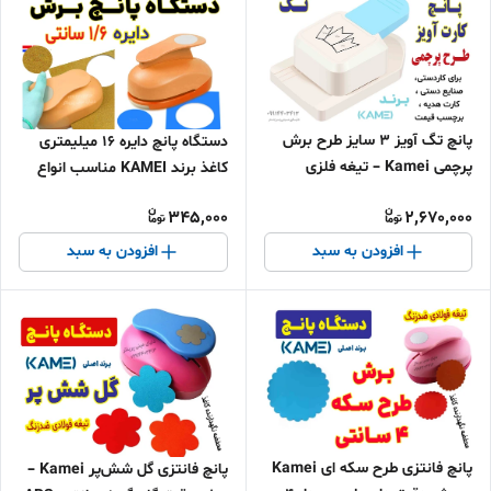
پانچ تگ آویز ۳ سایز طرح برش
دستگاه پانچ دایره 16 میلیمتری
پرچمی Kamei – تیغه فلزی
کاغذ برند KAMEI مناسب انواع
ضدزنگ|ساخت چین، مناسب
لیبل و کاغذ و مقوا دارای آلیاژ فلزی
345,000
2,670,000
کارت و بسته‌بندی هدایا
بسیار محکم و بادوام
افزودن به سبد
افزودن به سبد
پانچ فانتزی طرح سکه ای Kamei
پانچ فانتزی گل شش‌پر Kamei –