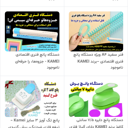
فنر سفید A4 ویژه دستگاه پانچ
دستگاه پانچ فنری اقتصادی
فنری اقتصادی –برند KAMEI
KAMEI - جزوه‌ها، را حرفه‌ای
ناموجود
ناموجود
کیفیت بالا، مقاوم و ضدشکستگی
سیمی کنید!
دستگاه پانچ دایره 7/5 سانتی
پانچ تگ آویز ۳ سایز Kamei –
کاغذ برند KAMEI دارای آلیاژ فلزی
تیغه فلزی ضدزنگ، برش گنبدی