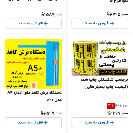
کاره طرح B
ساخت هنرهای دکوری و طراحی
کاغذی، دستگاه چین‌دار با شکل
587,000
795,000
موج یا برای اسکرپ‌بوکینگ برند
افزودن به سبد
افزودن به سبد
برچسب شکستنی چاپ شده
(کیفیت چاپ بسیار عالی )
دستگاه برش کاغذ مقوا اندازه A4
مخصوص پلمپ کارتن پستی
مدل 820
3
%
482,000
597,000
467,000
افزودن به سبد
افزودن به سبد