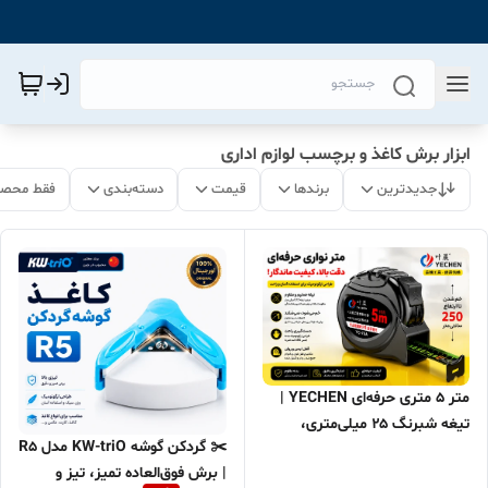
ابزار برش کاغذ و برچسب لوازم اداری
جدیدترین
برندها
قیمت
دسته‌بندی
فقط محصو
متر ۵ متری حرفه‌ای YECHEN |
تیغه شبرنگ ۲۵ میلی‌متری،
✂️ گردکن گوشه KW-triO مدل R5
مقاوم در برابر خم‌شدن و بدنه
| برش فوق‌العاده تمیز، تیز و
ضدضربه