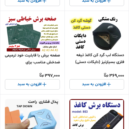
افزودن به سبد
افزودن به سبد
دستگاه لب گرد کن کاغذ تیغه
صفحه برش با قابلیت خود ترمیمی
فلزی بسیارتیز (دایکات دستی)
ضدخش مناسب برای
طراحان،خیاطان، هنرمندان و
397,000
369,000
صنعتگران دستی اندازه a5 a4 a3
a2
افزودن به سبد
افزودن به سبد