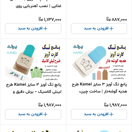
طراحان،خیاطان، هنرمندان و
غذایی | نصب آهنربایی روی
صنعتگران دستی ا
یخچال | کنترل دقیق با نمایشگر
1,137,000
887,000
دیجیتال
افزودن به سبد
افزودن به سبد
پانچ تگ آویز ۳ سایز Kamei طرح
پانچ تگ آویز ۳ سایز Kamei طرح
هدیه گوشه‌دار | ساخت چین،
لیبلی کلاسیک – برش دقیق و
مناسب کارت هدیه و بسته‌بندی
تمیز با تیغه فلزی ضدزنگ |
1,987,000
1,987,000
لوکس
ساخت چین، مناسب کارت قیمت
و بسته‌بندی هدایا
افزودن به سبد
افزودن به سبد