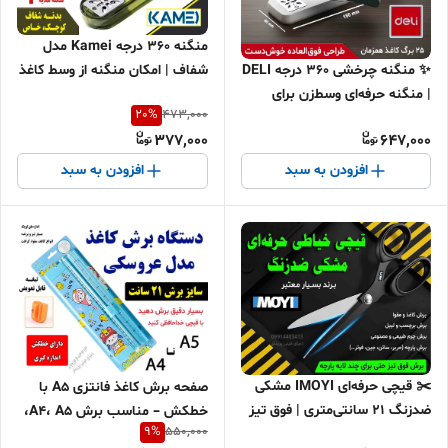
منگنه 360 درجه Kamei مدل
شفاف | امکان منگنه از وسط کاغذ
✨ منگنه چرخشی 360 درجه DELI
و ساخت جزوه 📚
| منگنه حرفه‌ای وسط‌زن برای
20
%
473,000
ساخت جزوه 📎
377,000
647,000
افزودن به سبد
افزودن به سبد
✂️ قیچی حرفه‌ای IMOYI مشکی
صفحه برش کاغذ فانتزی A5 با
ضدزنگ ۲۱ سانتی‌متری | فوق تیز
خطکش – مناسب برش A4، A5،
9
%
550,000
و مناسب برش کاغذ، برچسب و
عکس و برچسب