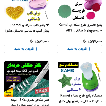
پانچ فانتزی طرح سکه ای Kamei
❤️ پانچ قلب حرفه‌ای Kamei |
– لبه‌موج‌دار 5 سانتی، ABS
برش‌ قلب 5 سانتی به‌شکل عشق!
مرغوب، تیغه ضدزنگ
1,582,000
1,597,000
افزودن به سبد
افزودن به سبد
دستگاه پانچ طرح ستاره Kamei |
کاتر حکاکی هنری SK5 | تیغه
ستاره 4 سانتی حرفه‌ای برای خلق
فوق‌تیز + ۵ تیغه اضافه | برش