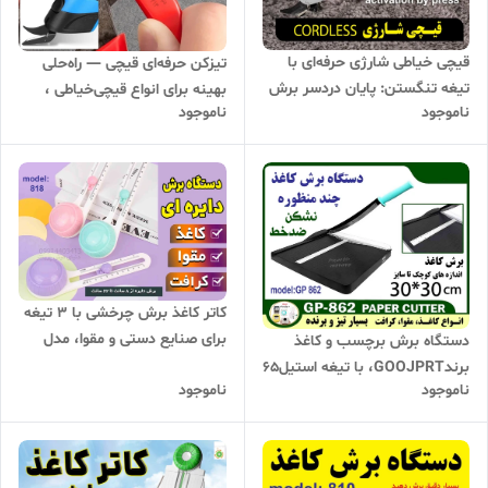
قیچی خیاطی شارژی حرفه‌ای با
تیزکن حرفه‌ای قیچی — راه‌حلی
تیغه تنگستن: پایان دردسر برش
بهینه برای انواع قیچی‌خیاطی ،
ناموجود
ناموجود
پارچه و چرم!
باغبانی ، آشپزخانه
کاتر کاغذ برش چرخشی با 3 تیغه
برای صنایع دستی و مقوا، مدل
دستگاه برش برچسب و کاغذ
818
برندGOOJPRT، با تیغه استیل65
ناموجود
ناموجود
منگنزی، ضد لغزش،عکس،
برچسب، اندازه برش A4، A5،
B5، B6، B7،