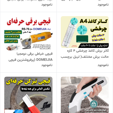
ناموجود
ناموجود
بسیار محکم و بادوام مناسب
حرفه‌ای با سوراخ بند | ساخت
انواع لیبل و کاغذ و مقوا
چین، مناسب کارت و بسته‌بندی
هدایا
کاتر برش کاغذ چرخشی 4 کاره
قیچی خیاطی برقی دومجیا
حالت برش مختلف( لیبل برچسب
DOMEIJIA (پرفروشترین قیچی
، مقوا ،کاغذ عکس)
ناموجود
ناموجود
برقی سال 2024 در چین ) بسیار
تیز و سبک با گارانتی