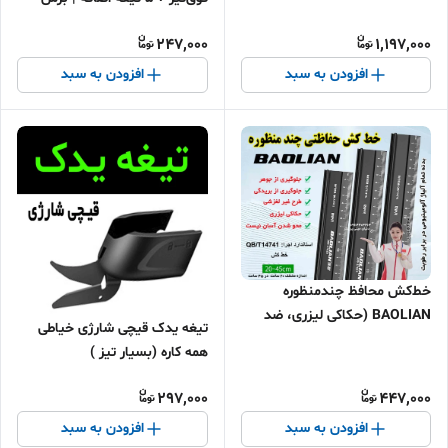
طرح‌های درخشان
دقیق کاغذ، چرم و لاستیک
247,000
1,197,000
افزودن به سبد
افزودن به سبد
خط‌کش محافظ چندمنظوره
BAOLIAN (حکاکی لیزری، ضد
تیغه یدک قیچی شارژی خیاطی
لغزش و ایمن)
همه کاره (بسیار تیز )
297,000
447,000
افزودن به سبد
افزودن به سبد