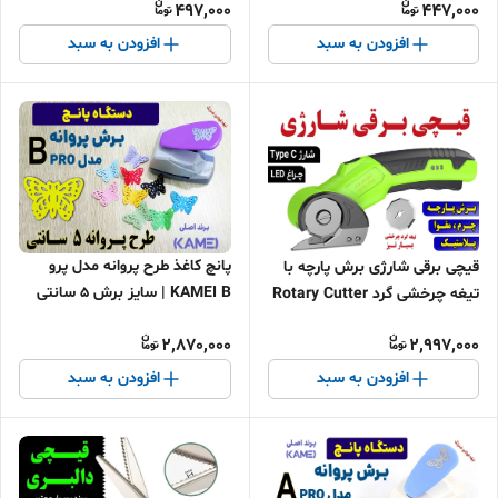
497,000
447,000
چرم
افزودن به سبد
افزودن به سبد
پانچ کاغذ طرح پروانه مدل پرو
قیچی برقی شارژی برش پارچه با
KAMEI B | سایز برش ۵ سانتی
تیغه چرخشی گرد Rotary Cutter
برش بسیار جالب پروانه با
+ چراغ LED و شارژ Type‑C
2,870,000
2,997,000
جزییات
افزودن به سبد
افزودن به سبد