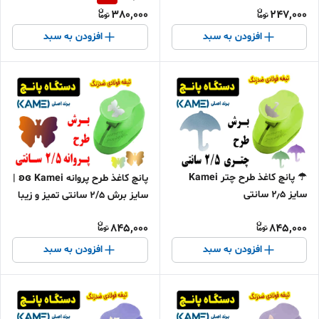
380,000
247,000
افزودن به سبد
افزودن به سبد
☂︎ پانچ کاغذ طرح چتر Kamei
پانچ کاغذ طرح پروانه ʚɞ Kamei |
سایز ۲٫۵ سانتی
سایز برش 2/5 سانتی تمیز و زیبا
برای کاردستی و تزئینات
845,000
845,000
افزودن به سبد
افزودن به سبد