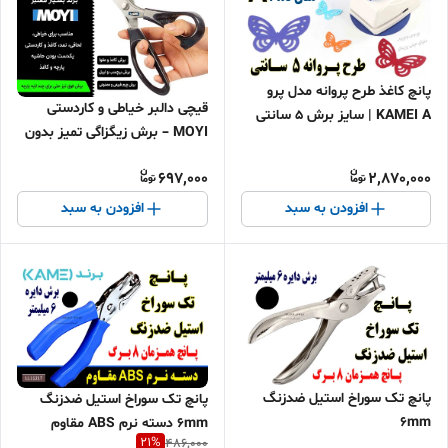
پانچ کاغذ طرح پروانه مدل پرو
قیچی دالبر خیاطی و کاردستی
KAMEI A | سایز برش ۵ سانتی
MOYI – برش زیگزاگی تمیز بدون
برش بسیار جالب پروانه با
نخ‌کشی– هر برش یک اثر هنری
جزییات
697,000
2,870,000
افزودن به سبد
افزودن به سبد
پانچ تک سوراخ استیل ضدزنگ
پانچ تک سوراخ استیل ضدزنگ
۶mm
۶mm دسته نرم ABS مقاوم
21
%
486,000