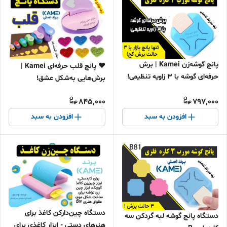
پانچ گوشه‌زن Kamei | برش
❤️ پانچ قلب حرفه‌ای Kamei |
حرفه‌ای گوشه با ۳ زاویه تنظیمی!
برش‌هایی به‌شکل عشق!
✂️ تیغه ضدزنگ تضمینی"
845,000
797,000
افزودن به سبد
افزودن به سبد
دستگاه چین‌دارکن کاغذ برای
دستگاه پانج گوشه لبه گردکن سه
هنرهای دستی - ابزار کاغذی برای