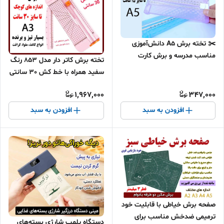
✂️ تخته برش A5 دانش‌آموزی
مناسب مدرسه و برش کارت
تخته برش کاتر دار مدل 853 رنگ
دفترچه راهنما
سفید همراه با خط کش 30 سانتی
متری
1,967,000
347,000
افزودن به سبد
افزودن به سبد
صفحه برش خیاطی با قابلیت خود
ترمیمی ضدخش مناسب برای
دستگاه پلمپ شارژی بسته‌های