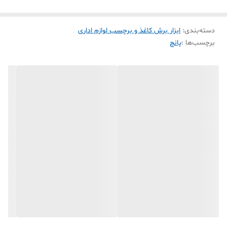
این مدل دارای تیغه فولادی ضدزنگ بسیار تیز است که برش‌هایی
دقیق و تمیز ایجاد می‌کند. همچنین بدنه آن از پلاستیک ABS
دسته‌بندی
:
ابزار برش کاغذ و برچسب لوازم اداری
مقاوم و باکیفیت ساخته شده که دوام بالا و استفاده راحت را
برچسب‌ها :
پانچ
تضمین می‌کند. سایز برش ۵ سانتی‌متری باعث می‌شود پروانه‌ها
کاملاً دیده شوند و برای انواع تزئینات بسیار مناسب باشند.
پانچ پروانه به دلیل ظاهر فانتزی و محبوب، یکی از پرطرفدارترین
ابزارهای کاردستی و تزئینی محسوب می‌شود و برای پروژه‌های
هنری، مدرسه‌ای و دکوراسیون بسیار کاربرد دارد.
✨ ویژگی‌های محصول:
• برند: Kamei
• طرح: پروانه پرو A
• سایز برش: ۵ سانتی‌متر
• جنس تیغه: فولاد ضد زنگ
• جنس بدنه: پلاستیک ABS مقاوم