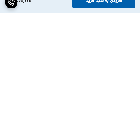
2,870,000
افزودن به سبد خرید
برگشت به بالا
ارسال هر روز بسته ها بجز
واردات مستقیم از چین
روزهای تعطیل
تایوان