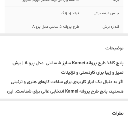
برند
kamei وارداتی برند معتبر لوزام تحریر
جنس تیغه برش
فولاد زد زنگ
اندازه برش
طرح پروانه 5 سانتی مدل پرو A
موارد استفاده
مناسب برای کاغذ،مقوا، فوم نازک و کاغذ رنگی
توضیحات
طراحی
طراحی زیبا با رنگ‌بندی شاد و چشم‌نواز
پانچ کاغذ طرح پروانه Kamei سایز ۵ سانتی مدل پرو A | برش
تمیز و زیبا برای کاردستی و تزئینات
اگر به دنبال یک ابزار کاربردی برای ساخت کارهای هنری و تزئینی
هستید، پانچ طرح پروانه Kamei انتخابی عالی برای شماست. این
پانچ با طراحی ظریف و زیبا به شما امکان می‌دهد تنها با یک فشار
ساده، پروانه‌هایی زیبا و یکدست از کاغذ و مقوا برش بزنید و
نظرات
جلوه‌ای خاص به کارهای هنری خود بدهید.