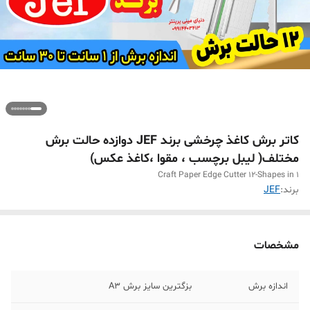
کاتر برش کاغذ چرخشی برند JEF دوازده حالت برش
مختلف( لیبل برچسب ، مقوا ،کاغذ عکس)
Craft Paper Edge Cutter 12-Shapes in 1
برند:
JEF
مشخصات
اندازه برش
بزگترین سایز برش A3