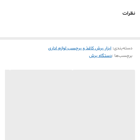
حمل دوازده در یک دستگاه صاف کننده کاغذ، کتابچه
راهنمای برش کاغذ DIY 12 شکل مختلف برش کاغذ
نظرات
توری با دو روش اندازه گیری برای آسان کردن برش،
موج، نقطه چین، خطوط مستقیم، الگوهای موج دار
مختلف، ، بدون کشیدن، بسیار تمیز!
دسته‌بندی
:
ابزار برش کاغذ و برچسب لوازم اداری
[دو روش اندازه‌گیری] -- برش کاغذ 14 در 12 اینچ اندازه
برچسب‌ها :
دستگاه برش
کل ment16.3 x 28 اینچ برش کاغذ کاردستی با
اندازه‌گیری در هر دو اینچ و سانتی‌متر، امتیازبندی و
پیرایش دقیق است. که با کشیدن آن به جلو و عقب با
قدرت قابل برش است. خط کش های کششی برش
مجهز به مقیاس سانتی متری برای برش دقیق است.
قابلیت برش انواع مواد:
* کاغذ A3، A4، A5، عکس، کارت، برگردان، مقوا (تا
ضخامت 1.2 میلی‌متر)