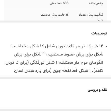
جنس بدنه
ABS ضد خش
قابلیت برش تعداد
12 حالت برش مختلف
کاغذ
اندازه دستگاه
33 سانت در 20 سانت
توضیحات
12 در یک تریمر کاغذ توری شامل 12 شکل مختلف، 1
شکل برای برش خطوط مستقیم، 9 شکل برای برش
الگوهای موج دار مختلف، 1 شکل تورفتگی (برای تا کردن
کاغذ)، 1 شکل خط نقطه چین (برای پاره شدن آسان
کاغذ) ابزار با محافظ امنیتی خودکار و خط کش کناری
برای کاغذ، برچسب، عکس کاردستی ابزار صاف کننده
نقد و بررسی
کاغذ
[چند کارکردی با خط کش های پسوندی تاشو] -- قابل