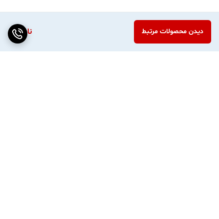
(عدم لغزش هنگام برش) در پشت قسمت پرس یک
پد ضد لغزش وجود دارد که می توان آن را در حین
ناموجود
دیدن محصولات مرتبط
برش محکم فشار داد و می توان آن را تمیز بدون لیز
خوردن برش داد.
نحوه استفاده: 1. دستگیره را بچرخانید تا موقعیت
کاتر را تنظیم کنید تا شل شود، آن را به قطری که می
خواهید برش دهید حرکت دهید و دستگیره را
بچرخانید تا ثابت شود. 2. درپوش محافظ پشت تیغه
برگشت به بالا
برش را به طرفین بلغزانید.
ارسال هر روز بسته ها بجز
واردات مستقیم از چین