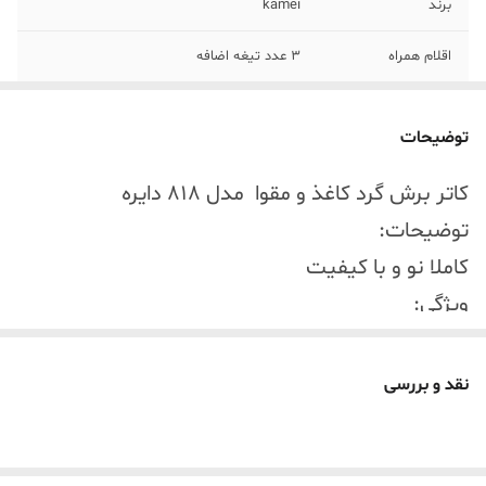
برند
kamei
اقلام همراه
3 عدد تیغه اضافه
توضیحات
کاتر برش گرد کاغذ و مقوا مدل 818 دایره
توضیحات:
کاملا نو و با کیفیت
ویژگی:
مشخصات: رنگ: سبز;
جنس: فلز، پلاستیک؛
نقد و بررسی
اندازه کلی: x 22.5 x 4cm / (قطر بیرونی
x طول x ارتفاع)؛