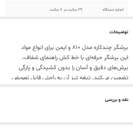
اندازه دستگاه
29 سانت در 7 سانت
قابلیت برش تعداد
برش همزمان 6 عدد کاغذ تحریر
کاغذ
توضیحات
برند
kamei
برشگر چندکاره مدل 810 و ایمن برای انواع مواد
این برشگر حرفه‌ای با خط کش راهنمای شفاف،
برش‌های دقیق و آسان را بدون کشیدگی و پارگی
تضمین می‌کند. تیغه تیز آن به راحتی قابل تعویض
است.
قابلیت برش انواع مواد:
نقد و بررسی
* کاغذ ، A4، A5، عکس، کارت، برگردان، مقوا (تا
ضخامت 1.2 میلی‌متر)
* لیبل (انواع برچسب کاغذی) ، کاغذ عکس ،