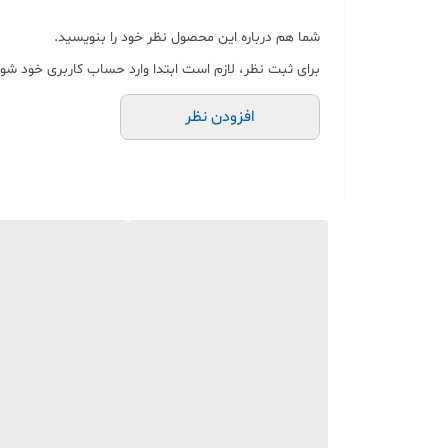
دهید و دسته را یک بار به سمت پایین فشار
شما هم درباره این محصول نظر خود را بنویسید.
تمیز می‌کوبد تا طرح‌های دائمی عالی داشت
برای ثبت نظر، لازم است ابتدا وارد حساب کاربری خود شوی
افزودن نظر
از 2 میلی متر، (نمی توان دستمال کاغذی، کاغذ خیلی ضخیم، نمد، فیلم پلاستیکی).
هدیه عالی: پانچ های دایر
یادداشت، پاکت نامه، آثار 
سوراخ دایره ای می تواند ک
دست ها و مغز آنها را به کا