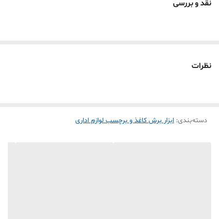
نقد و بررسی
【پروژه های کاغذی خود را تزئین کنید】 از این پانچ
دایره ای برای ایجاد تزیینات و تزیینات خیره کننده
استفاده کنید. ایده آل برای ساخت دفترچه یادداشت،
بسته بندی هدیه، آلبوم، کارت تبریک، دکور خانه،
نظرات
دعوت نامه عروسی، آثار هنری DIY کودکان و سایر
صنایع دستی کاغذی. شما می توانید با توجه به تخیل
خود کاردستی های مختلفی بسازید، گزینه ای عالی برای
دسته‌بندی
:
ابزار برش کاغذ و برچسب لوازم اداری
رشد ذهن بچه ها.
【منگنه دایره ای بادوام و محکم】 این پانچ کاغذ دایره
ای از پوسته ABS و تیغه آلیاژ زین ساخته شده است،
طراحی اهرم فنری باعث می شود پانچ دایره ای برای
استفاده آسان و راحت باشد، به راحتی از مقوا یا کاغذ
شکل واضحی به دست می آورد. قسمت پایین پانچ دایره