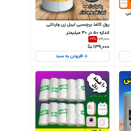
نی
رول کاغذ برچسبی لیبل زن وارداتی
اندازه 50 در 30 میلیمتر
19
%
172,000
139,000
افزودن به سبد