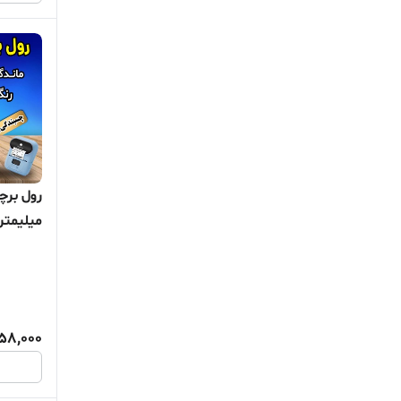
میلیمتر
چاپ یک
58,000