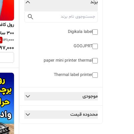
برند
رول کاغ
Digikala label
300 سانتی قابل حمل
%
121,000
GOOJPRT
97,000
paper mini printer thermal
Thermal label printer
tinyprint
موجودی
بدون چسب وارداتی اورجینال
محدوده قیمت
لیبل حرارتی دایره
لیبل حرارتی وادراتی با درجه کیفیت A