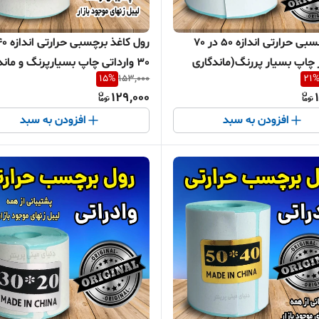
رول برچسبی حرارتی اندازه 50 در 70
 چاپ بسیار پررنگ(ماندگاری
30 وارداتی چاپ بسیارپرنگ و ماند
15
%
153,000
21
 سال )
چاپ یک ساله
129,000
افزودن به سبد
افزودن به سبد