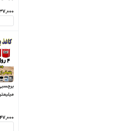
37,000
میلیمتر
چاپ بسی
سال )
47,000