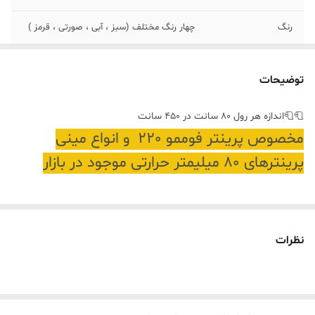
رنگ
چهار رنگ مختلف (سبز ، آبی ، صورتی ، قرمز )
جنس لیبل
رنگی بدون چسب
توضیحات
برند
وارداتی اورجینال
🧻🧻اندازه هر رول 80 سانت در 450 سانت
مخصوص پرینتر فوممو 220 و انواع مینی
پرینترهای 80 میلیمتر حرارتی موجود در بازار
نظرات