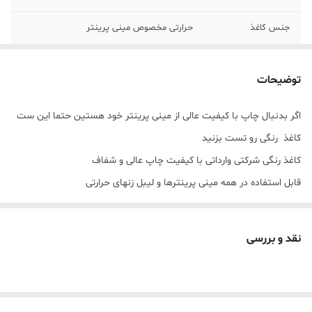
جنس کاغذ
حرارتی مخصوص مینی پرینتر
رنگ
آبی صورتی زرد
توضیحات
اگر بدنبال چاپ با کیفیت عالی از مینی پرینتر خود هستین حتما این ست
کاغذ رنگی رو تست بزنید
کاغذ رنگی شرکتی وارداتی با کیفیت چاپ عالی و شفاف
قابل استفاده در همه مینی پرینترها و لیبل زنهای حرارتی
در هر بسته بندی 3 عدد رول به سه رنگ مختلف آب صورتی زرد وجود داره
که هرول دارای
نقد و بررسی
طول 5.7 سانت در 400 هست
فرق اصلی این کاغذ رنگی با کاغذ رنگی حرارتی ایرانی کیفیت چاپش هست
که پررنگتر و شفافیت بیشتر چاپ می‌کنه چون خود کارخانه تولید پرینتر