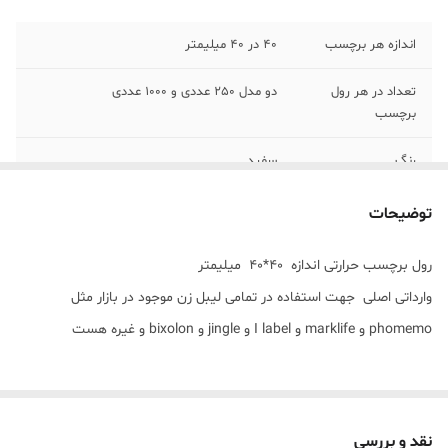
اندازه هر برچسب
40 در 40 میلیمتر
تعداد در هر رول
دو مدل 250 عددی و 1000 عددی
برچسب
رنگ
سفید
جنس لیبل
ساخت چین چسبندگی بسیار بالا
توضیحات
رول برچسب حرارتی اندازه 40*40 میلیمتر
وارداتی اصلی جهت استفاده در تمامی لیبل زن موجود در بازار مثل
phomemo و marklife و I label و jingle و bixolon و غیره هست
اندازه مناسب برای لیبل قیمت و ویژگیهای محصولات هست
❎ و تک ردیفه می باشد
نقد و بررسی