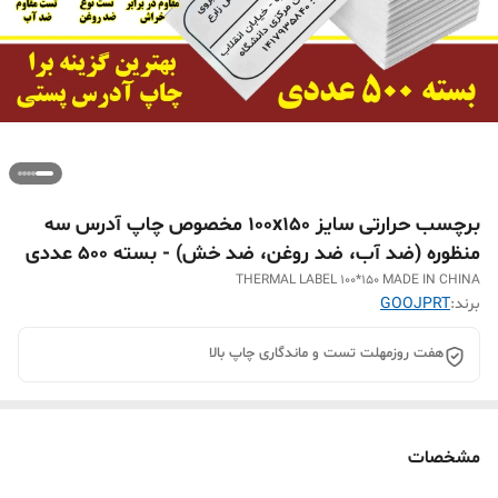
برچسب حرارتی سایز 100x150 مخصوص چاپ آدرس سه
منظوره (ضد آب، ضد روغن، ضد خش) - بسته 500 عددی
THERMAL LABEL 100*150 MADE IN CHINA
برند:
GOOJPRT
هفت روزمهلت تست و ماندگاری چاپ بالا
مشخصات