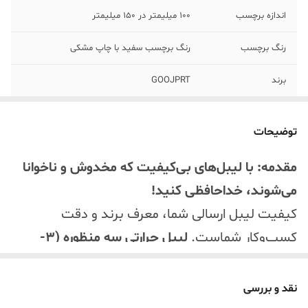
اندازه برچسب
100 میلیمتر در 150 میلیمتر
رنگ برچسب
رنگ برچسب سفید با چاپ مشکی
برند
GOOJPRT
تعداد برچسب
500 عدد در هربسته
توضیحات
مقاومت
ماندگاری طولانی مدت چاپ
مقدمه: با لیبل‌های بی‌کیفیت که مخدوش و ناخوانا
مخصوص
انواع پرینتر برقی رومیزی
می‌شوند، خداحافظی کنید!
کیفیت لیبل ارسالی شما، معرف برند و دقت
کسب‌وکار شماست.
لیبل حرارتی سه منظوره (3-
Proof)
وارداتی ما، با کیفیت ساختی بی‌رقیب،
تضمین می‌کند که اطلاعات مهم شما از لحظه چاپ تا
نقد و بررسی