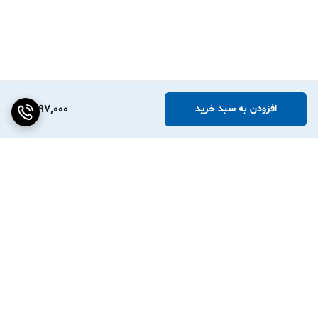
ابعاد هر
عرض:
100 میلی‌متر
(10 سانتی‌متر) <br>
لیبل
ارتفاع:
150 میلی‌متر
(15 سانتی‌متر)
تعداد در
۵۰۰ عدد
هر بسته
1,497,000
افزودن به سبد خرید
نوع
بادبزنی / تا شده (Fan-Fold)
چیدمان
ویژگی‌های
ضد آب، ضد روغن، ضد خش، چسبندگی
کلیدی
بسیار قوی
تمامی پرینترهای لیبل‌زن حرارتی رومیزی
سازگاری
(مانند
GogoPRT CC450
) که از لیبل با
با پرینتر
برگشت به بالا
عرض تا ۱۱۰ میلی‌متر پشتیبانی می‌کنند.
با انتخاب این لیبل‌های حرفه‌ای، سطح بسته‌بندی و
ارسال کالای خود را ارتقا دهید و با اطمینان خاطر،