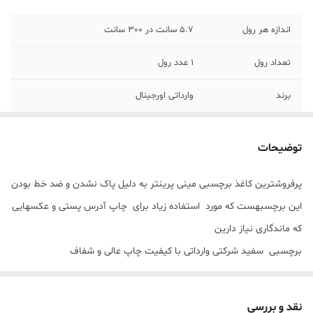
اندازه هر رول
5.7 سانت در 300 سانت
تعداد رول
1 عدد رول
برند
وارداتی اورجینال
جنس لیبل
ضد خط به مرور زمان پاک نمی شود(مخصوص
چاپ آدرس)
توضیحات
جنس کاغذ
نیمه براق (چاپ بسیار شفاف )
پرفروشترین کاغذ برچسبی مینی پرینتر به دلیل پاک نشدن و ضد خط بودن
این برچسبهست که مورد استفاده زیاد برای چاپ آدرس پستی و عکسهایی
رنگ
سفید
که ماندگاری نیاز دارین
پشتیبانی
انواع پرینتر خرگوشی،گربه و مدلهای مختلف
برچسبی سفید شرکتی وارداتی با کیفیت چاپ عالی و شفاف
فانتزی
قابل استفاده در همه مینی پرینترها و لیبل زنهای حرارتی
طول 5.7 سانت در 300 هست
نقد و بررسی