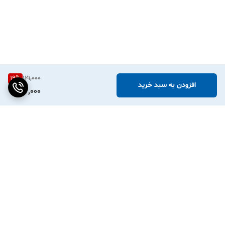
19
%
121,000
افزودن به سبد خرید
97,000
برگشت به بالا