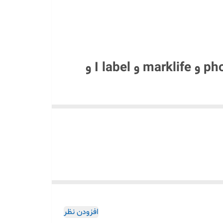
وارداتی اصلی جهت استفاده در تمامی لیبل زن موجود در بازار مثل phomemo و marklife و I label و
شدن به مرور زمان)
افزودن نظر