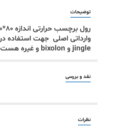
رنگ
توضیحات
رول برچسب حرارتی اندازه 80*50 میلیمتر
jingle و bixolon و غیره هست
❎ت عدد و تک ردیفه می باشد
1- ضد آب
نقد و بررسی
2- ضد خط
3- ضد روغن
چاپی بسیار با کیفیت
بدلیل بزرگی اندازه مخصوص چ
فرق اصلی لیبل حرار
نظرات