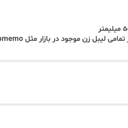
سفید
اپ آدرس گیرنده فرستنده
تی خارجی با لیبل ایرانی ماندگاری (محو ن