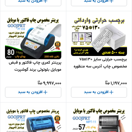
افزودن به سبد
افزودن به سبد
برچسب حرارتی سایز 75x130
پرینتر کمری چاپ فاکتور و قبض
مخصوص چاپ آدرس سه منظوره
موبایل بلوتوثی برند گوشپرت
(ضد آب، ضد روغن، ضد خش) -
PT310 پهنای کاغذ 80 میلیمتر
بسته 500 عددی
9,997,000
1,197,000
افزودن به سبد
افزودن به سبد