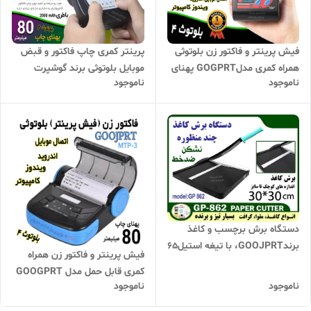
فیش پرینتر و فاکتور زن بلوتوثی
پرینتر کمری چاپ فاکتور و قبض
همراه کمری مدلGOGPRT پهنای
موبایل بلوتوثی برند گوشپرت
ناموجود
ناموجود
چاپ 57 میلیمتر (رول پوز
PT310 پهنای کاغذ 80 میلیمتر
کارتخوان)
دستگاه برش برچسب و کاغذ
برندGOOJPRT، با تیغه استیل65
فیش پرینتر و فاکتور زن همراه
منگنزی، ضد لغزش،عکس،
کمری قابل حمل مدل GOOGPRT
برچسب، اندازه برش A4، A5،
ناموجود
ناموجود
-MP3 بلوتوثی پهنای چاپ 80
B5، B6، B7،
میلیمتر