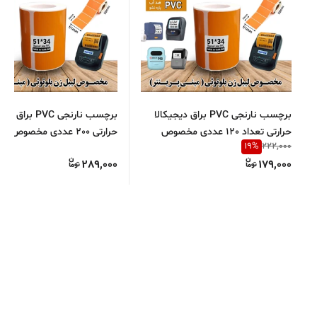
برچسب نارنجی PVC براق دیجیکالا
برچسب نارنجی PVC برا
حرارتی تعداد 120 عددی مخصوص
حرارتی 200 عددی مخصوص ا
19
%
222,000
انواع لیبل زن بلوتوثی
زن بلوتوثی
289,000
179,000