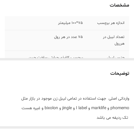
مشخصات
اندازه هر برچسب
75*100 میلیمتر
تعداد لیبل در
75 عدد در هر رول
هررول
جنس لیبل
برچسب کاغذی حرارتی ساخت چین
رنگ
سفید
توضیحات
وارداتی اصلی جهت استفاده در تمامی لیبل زن موجود در بازار مثل
phomemo و marklife و I label و jingle و bixolon و غیره هست
تک ردیفه می باشد
چاپی بسیار با کیفیت