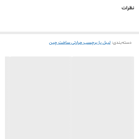
فرق اصلی لیبل حرارتی خارجی با لیبل ایرانی ماندگاری (محو نشدن به مرور
نظرات
زمان)
و کیفیت چاپ هست چون مواد اولیه وارداتی مواد نو هست
بدلیل بزرگی اندازه مخصوص چاپ آدرس گیرنده فرستنده
توجه
دسته‌بندی
:
لیبل یا برچسب حرارتی ساخت چین
(اگر برای چاپ آدرس میخاین استفاده کنید بعد چسبکاری کردن کارتن
پستی لیبل را به کارتن بزنید و نوار چسب شیشه ای رو مستقیم بر روی
لیبل نزنید ) در اینصورت بهیچ عنوان آدرس چاپ شده پاک نمی شود