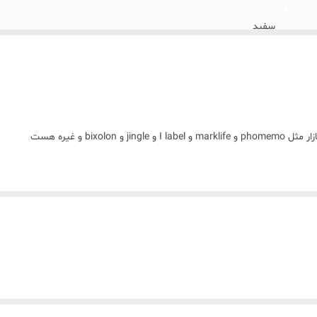
سفید
ساخت چین چسبندگی بسیار بالا
bix و غیره هست
ی خارجی با لیبل ایرانی ماندگاری (محو 
چاپ هست چون مواد اولیه وارداتی مواد