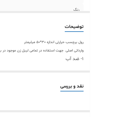
رنگ
جنس لیبل
توضیحات
رول برچسب حرارتی اندازه 30*50 میلیمتر
وارداتی اصلی جهت استفاده در تمامی لیبل زن موجود در بازار مثل phomemo و marklife و I label و jingle و olon
1- ضد آب
2- ضد خط
3- ضد روغن
چاپی بسیار با کیفیت
نقد و بررسی
فرق اصلی لیبل حرارت
و کیفیت 