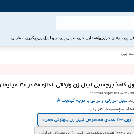
ی پرینترهای حرارتی
راهنمایی خرید مینی پرینتر و لیبل زن
پیگیری سفارش
اخت چین
ل کاغذ برچسبی لیبل زن وارداتی اندازه 50 در 30 میلیمتر
thermal paper roll 50*30 
ند:
لیبل حرارتی وادراتی با درجه کیفیت A
داد برچسب در هر رول
رول ۲۰۰ عددی مخصوص لیبل زن بلوتوثی همراه
رول 10۰۰ عددی مخصوص لیبل زن رومیزی حرارتی