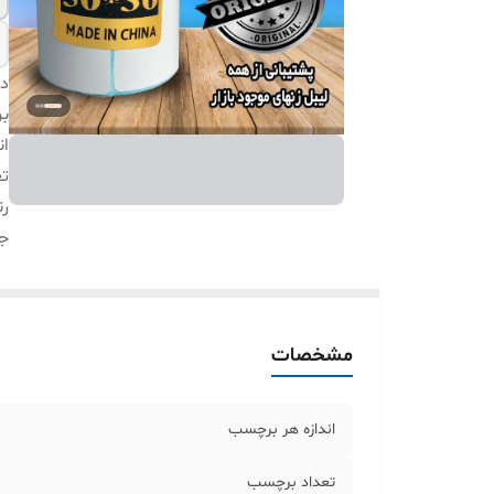
دس
بر
ان
ت
ر
ج
مشخصات
اندازه هر برچسب
تعداد برچسب