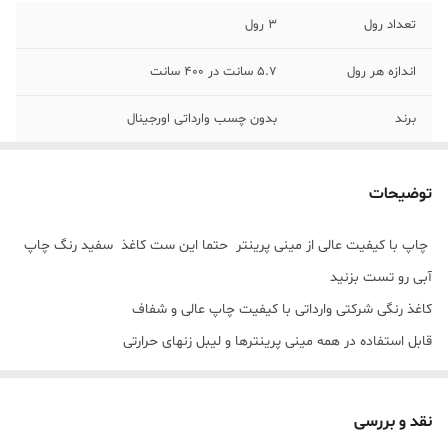
تعداد رول
3 رول
اندازه هر رول
5.7 سانت در 400 سانت
برند
بدون چسب وارداتی اورجینال
رنگ
کاغذ سفید ولی چاپ رنگ آبی
توضیحات
جنس کاغذ
حرارتی مخصوص مینی پرینتر
چاپ با کیفیت عالی از مینی پرینتر حتما این ست کاغذ سفید رنگ چاپ
آبی رو تست بزنید
کاغذ رنگی شرکتی وارداتی با کیفیت چاپ عالی و شفاف
قابل استفاده در همه مینی پرینترها و لیبل زنهای حرارتی
در هر بسته بندی 3 عدد رول وجود داره که هرول دارای
طول 5.7 سانت در 400 هست
نقد و بررسی
فرق اصلی این کاغذ رنگی با کاغذ رنگی حرارتی ایرانی کیفیت چاپش هست