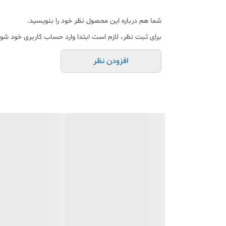
پرینت
شما هم درباره این محصول نظر خود را بنویسید.
3- سوم لیبل زن چیتنگ CHITENG نرم افزار PDF خان و راحتی کار با پرینتر بسیار راحته
برای ثبت نظر، لازم است ابتدا وارد حساب کاربری خود شوی
4-چهارم لیبل زن M110 PHOMEMO البته قبل از تنظیمات با پرینتر باید رو حالت پررنگ گذاشته تا بارکد درست چاپ شود
افزودن نظر
5- لیبل زن I LABEL نرم افزار PDF خان داره
نصفه گذاشت و تنظیم شود که کمی از بقیه مدلها وقت گیر هست برا چاپ لیبل نارنجی و با برنامه PRINT LABEL
1-جنس لیبل حرارتی نارنجی می‌باشد که ضمانت ماندگاری طولانی مدت رنگ چاپ داره و به هیچ عنوان رنگ چاپ ضعیف نمیشود
کافی یکبار تست کنید متوجه کیفیت چاپ عالی بارکد میشوید .و تضمین 100 درصد که ان