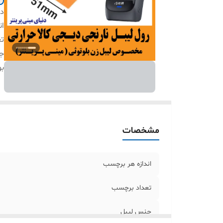
دس
ان
ت
ج
بو
مشخصات
اندازه هر برچسب
تعداد برچسب
جنس لیبل