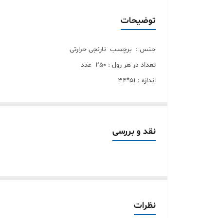
بوبین داخل رول
توضیحات
جنس : برچسب نارنجی حرارتی
تعداد در هر رول : 250 عدد
اندازه : 51*34
قابل استفاده در لیبل زن بلوتوثی همراه حرارتی
0 chiteng detonger ilalbel puqu00 puqu pq1 dprt
چون انبار دانش و انبار تحویل محموله حساس هست به کیف
نقد و بررسی
بنابراین حتما باید چاپ شفاف و بدون نقص باشه
در مجموعه دنیای مینی پرینتر به کیفیت لیبل نارنجی خی
انواع لیبل زن دیجیکالا به ترتیب طبق تجربه و تست با هم
نظرات
دستور پرینت