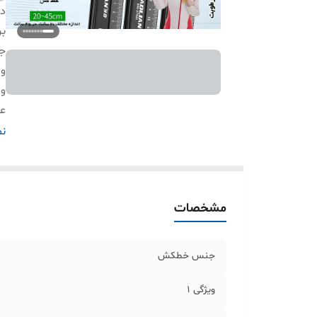
دس
بر
ج
وی
وی
ع
وی
نم
و
مشخصات
جنس خطکش
ویژگی 1