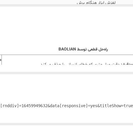
لغزش ابزار هنگام برش
حکاکی‌های عمیق و دائمی که در برابر سایش مقاوم هستند
برش‌های کج و هدر رفتن متریال
وزن آن باعث ثبات می‌شود، نه سنگینی آزاردهنده.
راه‌حل قطعی توسط BAOLIAN
ص
-دقیق:
دقت میلی‌متری که خطای انسانی را حذف می‌کند.
م
ا
ک:
طراحی اختصاصی که انگشتان شما را از مسیر تیغ دور نگه می‌دارد.
د
ر:
طراحی شده تا هرگونه مایع را زیر خود حبس کرده و از پخش شدن روی سطح
ت
ل
کن
یکونی ضد لغزش:
چسبندگی قوی به سطوح چوبی، پلاستیکی و شیشه‌ای.
ج