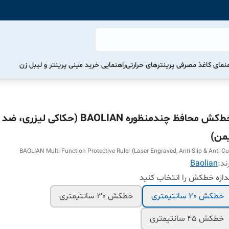
هنمای کاغذ مصرفی پرینترهای حرارتی
راهنمایی خرید مینی پرینتر و لیبل زن
خط‌کش محافظ چندمنظوره BAOLIAN (حکاکی ل
یمن)
BAOLIAN Multi-Function Protective Ruler (Laser Engraved, Anti-Slip & Anti-Cu
ند:
Baolian
دازه خطکش را انتخاب کنید
خطکش 20 سانتیمتری
خطکش 30 سانتیمتری
خطکش 45 سانتیمتری