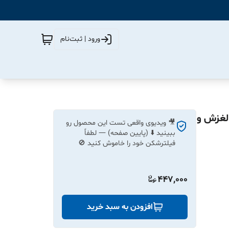
ورود | ثبت‌نام
یزری، ضد لغزش و
🎥 ویدیوی واقعی تست این محصول رو
ببینید ⬇️ (پایین صفحه) — لطفاً
فیلترشکن خود را خاموش کنید 🚫
447,000
افزودن به سبد خرید