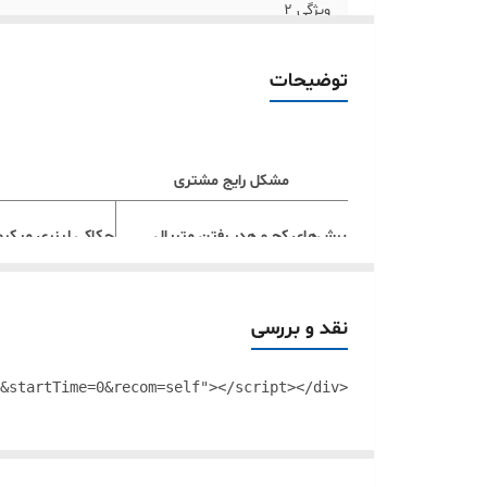
ویژگی 2
علائم چاپی خطکش
توضیحات
ویژگی 4
وزن خطکش
مشکل رایج مشتری
برش‌های کج و هدر رفتن متریال
حکاکی لیزری میکرو
بریدگی دست با کاتر
لبه محافظ ارگونومی
نقد و بررسی
کثیف شدن طرح‌ها (نشت جوهر/
کانال ضد نشت جوه
<div id="16459949632"><script type="text/JavaScript" src="https://www.aparat.com/embed/bgf51yq?data[rnddiv]=16459949632&data[responsive]=yes&titleShow=true&startTime=0&recom=self"></script></div>
رنگ)
کار جلوگیری کند.
لغزش ابزار هنگام برش
پایه لاستیکی/سیل