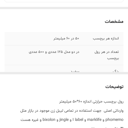
مشخصات
اندازه هر برچسب
50 در 60 میلیمتر
تعداد در هر رول
در دو مدل 125 عددی و 500 عددی
برچسب
رنگ
سفید
جنس لیبل
ساخت چین چسبندگی بسیار بالا
توضیحات
رول برچسب حرارتی اندازه 60*50 میلیمتر
وارداتی اصلی جهت استفاده در تمامی لیبل زن موجود در بازار مثل
phomemo و marklife و I label و jingle و bixolon و غیره هست