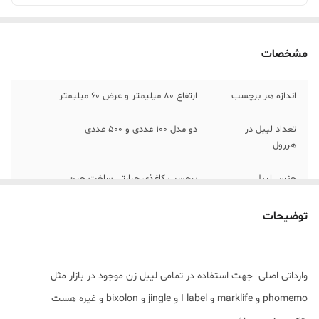
مشخصات
اندازه هر برچسب
ارتفاع 80 میلیمتر و عرض 60 میلیمتر
تعداد لیبل در
دو مدل 100 عددی و 500 عددی
هررول
جنس لیبل
برچسب کاغذی حرارتی ساخت چین
رنگ
سفید
توضیحات
وارداتی اصلی جهت استفاده در تمامی لیبل زن موجود در بازار مثل
phomemo و marklife و I label و jingle و bixolon و غیره هست