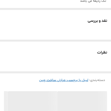
تک ردیفه می باشد
چاپی بسیار با کیفیت
فرق اصلی لیبل حرارتی خارجی با لیبل ایرانی ماندگاری (محو نشدن به مرور
نقد و بررسی
زمان)
و کیفیت چاپ هست چون مواد اولیه وارداتی مواد نو هست
بدلیل بزرگی اندازه مخصوص چاپ آدرس گیرنده فرستنده
نظرات
دسته‌بندی
:
لیبل یا برچسب حرارتی ساخت چین