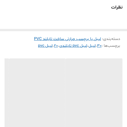
رول برچسب PVC حرارتی سفید ساخت کشور
نظرات
لیبل pvc حرارتی تایلندی اغلب لیبل زن های حرارتی
موجود در بازار رو پشتیبانی میکنه( phomemo ,
marklife . tp260 . detonger . bixelon. chiteng)
دسته‌بندی
:
لیبل یا برچسب حرارتی ساخت تایلند PVC
1- پاره نشو ( به علت pvc بودن بهیچ عنوان پاره نمی شود که ماندگاری
برچسب‌ها :
30
،
لیبل
،
لیبل pvc تایلندی
،
20
،
لیبل pvc
برچسب چاپ شده رو خیلی بالا میبره )
2- ضد آب ( تست چاپ که مدت 24 ساعت لیبل چاپ شده در آب بماند
هیچ تغیری نه کمرنگ پاک نمی شود )
3-ضد سرما ( مانگاری لیبل چاپ شده در فریزر و سردخانه به مدت طولانی
که چسبندگی و رنگ چاپ شده پاک نمی شود )
4- ضد روغن (برای محیط آشپز خانه که در معرض روغن و آب هست این
لیبل بسیار مقاوم هست)
5- نیمه براق (لیبل حرارتی کاغذی در بازار ایران کاملا مات هستند ولی این
لیبل نیمه براق هست به همین علت کیفیت چاپش بسیار با کیفیت تر از