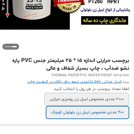
برچسب حرارتی اندازه 15 * 25 میلیمتر جنس PVC پاره
نشو ضدآب ، چاپ بسیار شفاف و عالی
THERMAL PAPER PVC WATER PROOF 25*15 mm
برند:
لیبل حرارتی pvc تایلندی نیمه براق بالاترین کیفیت چاپ
لطفا تعداد برچسب در هر رول را انتخاب کنید
2000 عددی مخصوص لیبل زن رومیزی حرارتی
400 عددی مخصوص لیبل زن بلوتوثی کوچک