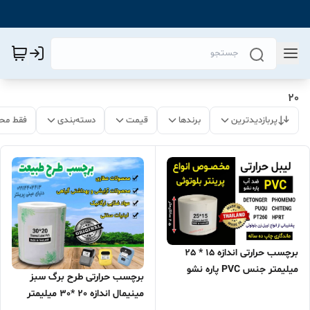
20
پربازدیدترین
برندها
قیمت
دسته‌بندی
فقط مح
برچسب حرارتی اندازه 15 * 25
میلیمتر جنس PVC پاره نشو
برچسب حرارتی طرح برگ سبز
ضدآب ، چاپ بسیار شفاف و عالی
مینیمال اندازه 20 *30 میلیمتر