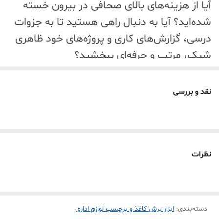
آیا از هزینه‌های بالای صحافی در بیرون خسته
شده‌اید؟ آیا به دنبال راهی هستید تا به جزوات
درسی، گزارش‌های کاری و پروژه‌های خود ظاهری
شیک، مرتب و حرفه‌ای ببخشید؟
دستگاه فنری (پانچ) رومیزی و اقتصادی برند
KAMEI مدل KM-2330
راه‌حل نهایی شماست!
نقد و بررسی
این دستگاه قدرتمند و جمع‌وجور به شما این
امکان را می‌دهد که در آرامش خانه یا دفتر کار
خود، هر سندی را به راحتی سیمی کرده و به یک
اثر حرفه‌ای تبدیل کنید. با این ابزار، شما مدیر
نظرات
صحافی اسناد خود خواهید بود!
چرا دستگاه KAMEI بهترین انتخاب اقتصادی
برای شماست؟
دسته‌بندی
:
ابزار برش کاغذ و برچسب لوازم اداری