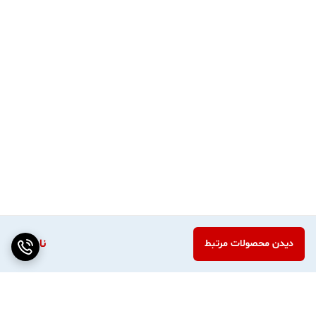
هنرمندان و صاحبان کسب‌وکارهای خانگی:
برای ساخت محصولات دست‌ساز مانند دفتر
برنامه‌ریزی (پلنر)، اسکرپ‌بوک، کاتالوگ
محصولات و پورتفولیو (نمونه کار).
هر فرد منظم و خلاقی:
که دوست دارد به
نوشته‌ها، دستورهای آشپزی، اشعار و
یادداشت‌های شخصی خود سر و سامان داده و
آن‌ها را به یک دفترچه زیبا تبدیل کند.
فراتر از جزوه: موارد استفاده خلاقانه
ساخت دفتر آشپزی شخصی:
دستورهای غذایی
ناموجود
دیدن محصولات مرتبط
مورد علاقه خود را پرینت گرفته، پانچ و سیمی
کنید.
تهیه آلبوم عکس کوچک:
عکس‌های