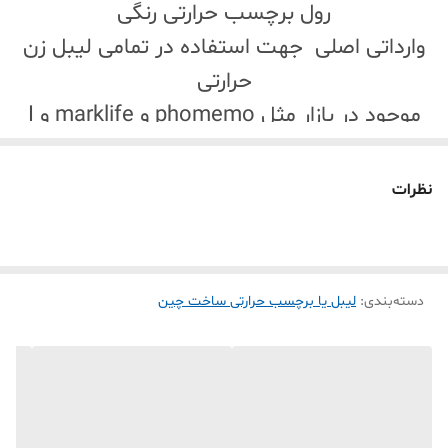
رول برچسب حرارتی رنگی
وارداتی اصلی جهت استفاده در تمامی لیبل زن
حرارتی
موجود در بازار مثل phomemo و marklife و I
label و jingle و bixolon و غیره هست
رنگ چاپ مشکی
نظرات
دسته‌بندی
:
لیبل یا برچسب حرارتی ساخت چین