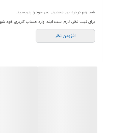
میشه برا ادرس استفاده کرد )
شما هم درباره این محصول نظر خود را بنویسید.
7-به علت pvc بودن جای چسب روی محصلات که زده شده نمی ماند برای محصولاتی مثل شیشه ، بشقاب و دکوری که لیبل به مرور عوض باید شود جای کثیفی لیبل قبلی اصلا نمیماند
برای ثبت نظر، لازم است ابتدا وارد حساب کاربری خود شوی
افزودن نظر