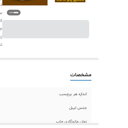
دس
بر
ان
ج
زم
تع
مشخصات
اندازه هر برچسب
جنس لیبل
زمان ماندگاری چاپ