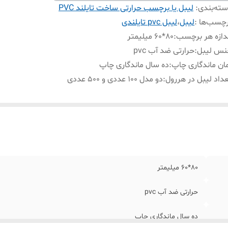
ته‌بندی
:
لیبل یا برچسب حرارتی ساخت تایلند PVC
چسب‌ها :
لیبل
،
لیبل pvc تایلندی
دازه هر برچسب
:
80*60 میلیمتر
نس لیبل
:
حرارتی ضد آب pvc
ان ماندگاری چاپ
:
ده سال ماندگاری چاپ
داد لیبل در هررول
:
دو مدل 1۰۰ عددی و 500 عددی
80*60 میلیمتر
حرارتی ضد آب pvc
ده سال ماندگاری چاپ