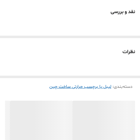
فرق اصلی لیبل حرارتی خارجی با لیبل ایرانی ماندگاری (محو نشدن به مرور
نقد و بررسی
زمان)
و کیفیت چاپ هست چون مواد اولیه وارداتی مواد نو هست
بدلیل بزرگی اندازه مخصوص چاپ آدرس گیرنده فرستنده
نظرات
دسته‌بندی
:
لیبل یا برچسب حرارتی ساخت چین