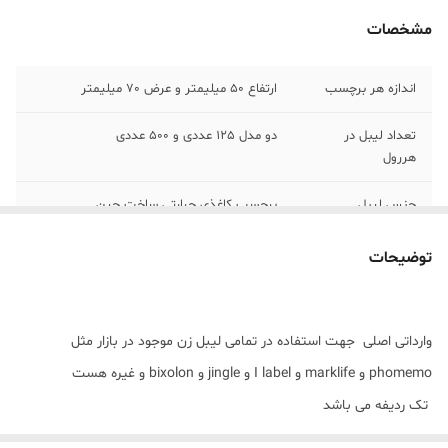
مشخصات
اندازه هر برچسب
ارتفاع 50 میلیمتر و عرض 70 میلیمتر
تعداد لیبل در
دو مدل 125 عددی و 500 عددی
هررول
جنس لیبل
برچسب کاغذی حرارتی ساخت چین
رنگ
سفید
توضیحات
وارداتی اصلی جهت استفاده در تمامی لیبل زن موجود در بازار مثل
phomemo و marklife و I label و jingle و bixolon و غیره هست
تک ردیفه می باشد
چاپی بسیار با کیفیت