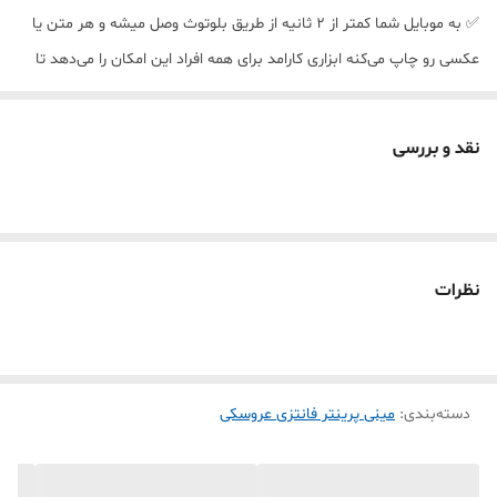
✅ به موبایل شما کمتر از 2 ثانیه از طریق بلوتوث وصل میشه و هر متن یا
عکسی رو چاپ می‌کنه ابزاری کارامد برای همه افراد️️ این امکان را می‌دهد تا
یادداشت‌ها، لیست‌های خرید روزانه و تصاویر خود را در هر زمان و مکانی به
راحتی چاپ کنید.
نقد و بررسی
️1_ چاپ سریع هرگونه متن یا طرح یا عکسی که در موبایل هست ️ 2- کوچک
و قابل حمل (براحتی در جیب جا می شود)
3- چاپ بسیار ارزان چون نیاز به جوهر ندارد
4-برنامه موبایل اندروید و ایفون اتصال راحت جهت چاپ
نظرات
5- کیفیت چاپ بسیار خوب(بصورت سیاه سفید چاپ می‌کنه
6- باطری قابل شارژ 1000 ----کاغذ رول پوز فروشگاهی داخلش میخوره---
قابلیت چاپ روی رول کاغذ چسبدار و رول کاغذ رنگی توجه : همراه پرینتر
دسته‌بندی
:
مینی پرینتر فانتزی عروسکی
فقط یک رول ساده کاغذی هست و رول اضافه همراهش نیست اگر کاغذ اگر
رول چسبدار مخصوص یا کاغذ رنگی خاستین جداگانه به سبد خرید اضافه
کنید