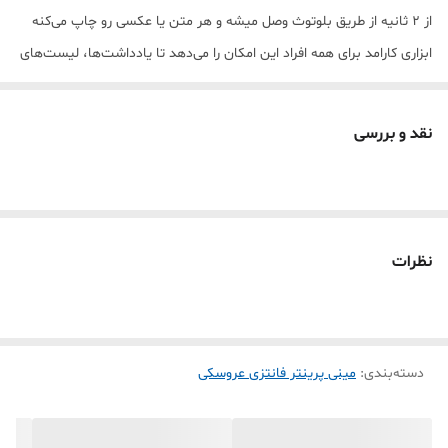
از 2 ثانیه از طریق بلوتوث وصل میشه و هر متن یا عکسی رو چاپ می‌کنه
ابزاری کارامد برای همه افراد️️ این امکان را می‌دهد تا یادداشت‌ها، لیست‌های
خرید روزانه و تصاویر خود را در هر زمان و مکانی به راحتی چاپ کنید. ️1_
چاپ سریع هرگونه متن یا طرح یا عکسی که در موبایل هست ️ 2- کوچک و
نقد و بررسی
قابل حمل (براحتی در جیب جا می شود) 3- چاپ بسیار ارزان چون نیاز به
جوهر ندارد 4-برنامه موبایل اندروید و ایفون اتصال راحت جهت چاپ 5-
کیفیت چاپ بسیار خوب(بصورت سیاه سفید چاپ می‌کنه 6- باطری قابل
شارژ 1000 ----کاغذ رول پوز فروشگاهی داخلش میخوره--- قابلیت چاپ روی
نظرات
رول کاغذ چسبدار و رول کاغذ رنگی توجه : همراه پرینتر فقط یک رول ساده
کاغذی هست و رول اضافه همراهش نیست اگر کاغذ اگر رول چسبدار
مخصوص یا کاغذ رنگی خاستین جداگانه به سبد خرید اضافه کنید
دسته‌بندی
:
مینی پرینتر فانتزی عروسکی