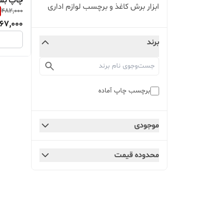
چاپ بسی
ابزار برش کاغذ و برچسب لوازم اداری
482,000
پستی
67,000
برند
برچسب چاپ آماده
موجودی
محدوده قیمت