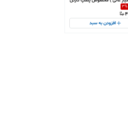
ار عالی ) مخصوص پلمپ کارتن
3
%
4
افزودن به سبد