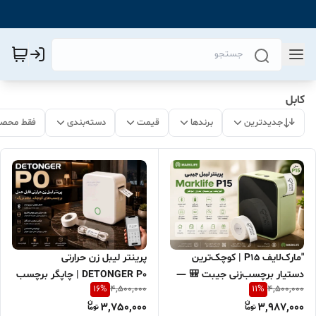
کابل
جدیدترین
برندها
قیمت
دسته‌بندی
فقط محصو
"مارک‌لایف P15 | کوچک‌ترین
پرینتر لیبل زن حرارتی
دستیار برچسب‌زنی جیبت 🎒 —
DETONGER P0 | چاپگر برچسب
16
%
11
%
4,500,000
4,500,000
بدون جوهر، بدون کابل، فقط با
کوچک بلوتوثی بدون جوهر
3,750,000
3,987,000
یک لمس روی گوشی 📱"
مخصوص ادکلن و لوازم آرایشی