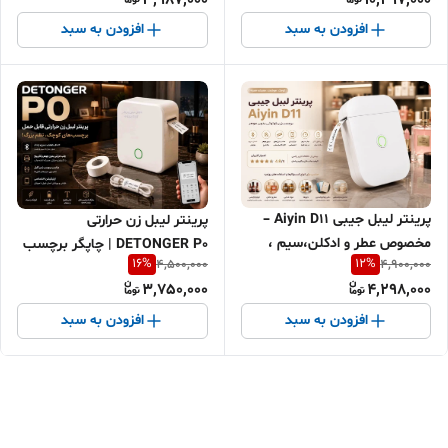
افزودن به سبد
افزودن به سبد
پرینتر لیبل جیبی Aiyin D11 –
پرینتر لیبل زن حرارتی
مخصوص عطر و ادکلن،سیم ،
DETONGER P0 | چاپگر برچسب
16
%
12
%
4,500,000
4,900,000
کابل و لوازم آرایشی، و اجناس
کوچک بلوتوثی بدون جوهر
3,750,000
4,298,000
کوچک
مخصوص ادکلن و لوازم آرایشی
افزودن به سبد
افزودن به سبد