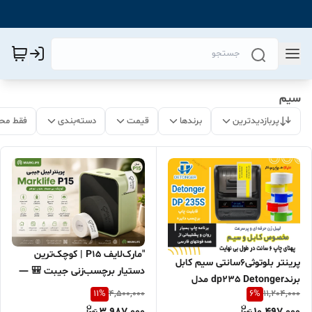
سیم
پربازدیدترین
برندها
قیمت
دسته‌بندی
فقط مح
"مارک‌لایف P15 | کوچک‌ترین
پرینتر بلوتوثی۶سانتی سیم کابل
دستیار برچسب‌زنی جیبت 🎒 —
برندdp235 Detonger مدل
بدون جوهر، بدون کابل، فقط با
11
%
6
%
4,500,000
11,204,000
صنعتی
یک لمس روی گوشی 📱"
3,987,000
10,497,000