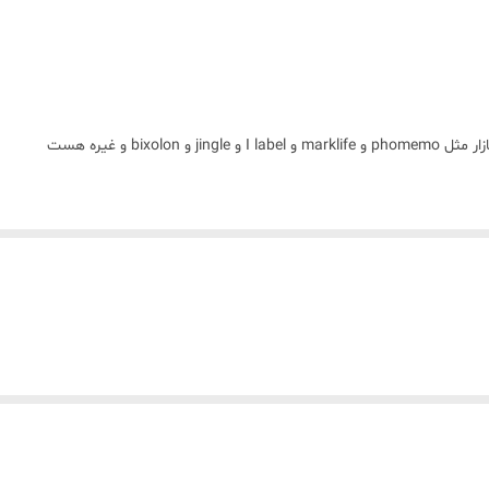
ساخت چین چسبندگی بسیار بالا
bix و غیره هست
ی خارجی با لیبل ایرانی ماندگاری (محو 
چاپ هست چون مواد اولیه وارداتی مواد