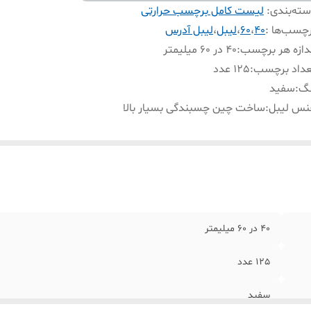
ته‌بندی
:
لیست کامل برچسب حرارتی
چسب‌ها :
40
،
60
،
لیبل
،
لیبل آدرس
دازه هر برچسب
:
40 در 60 میلیمتر
عداد برچسب
:
125 عدد
نگ
:
سفید
نس لیبل
:
ساخت چین چسبندگی بسیار بالا
40 در 60 میلیمتر
125 عدد
سفید