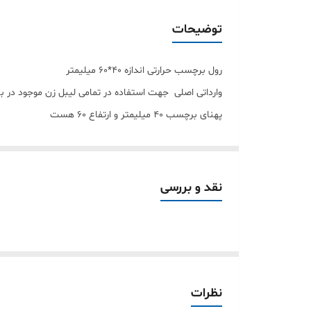
جنس لیبل
توضیحات
رول برچسب حرارتی اندازه 40*60 میلیمتر
وارداتی اصلی جهت استفاده در تمامی لیبل زن موجود در بازار مثل phomemo و marklife و I label و jingle و olon
پهنای برچسب 40 میلیمتر و ارتفاع 60 هست
❎تعداد برچسب در هر رول 125 عدد و تک ردیفه می باشد
1- ضد آب
2- ضد خط
نقد و بررسی
3- ضد روغن
چاپی بسیار با کیفیت
فرق اصلی لیبل حرارت
و کیفیت 
نظرات