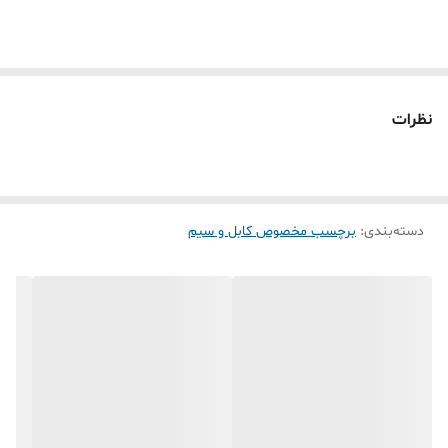
✅ **متریال نشکن و مقاوم:** ساخته شده از پلیمر سنتتیک که در برابر
کشش و پارگی ۱۰۰٪ مقاوم است. 🛡️
✅ **کاملاً ضد آب و رطوبت:** بدون نگرانی در محیط‌های صنعتی و مرطوب
استفاده کنید. 🌧️
نظرات
✅ **ماندگاری چاپ بالا:** پوشش محافظ روی لیبل باعث می‌شود چاپ
حرارتی شما تا سال‌ها واضح و خوانا بماند. ⏳
✅ **چسبندگی دائمی:** چسب اکریلیک قوی که در برابر حرارت و جابجایی
دسته‌بندی
:
برچسب مخصوص کابل و سیم
کابل، هرگز باز نمی‌شود. 🔒
❌ **نکته مهم در مورد سازگاری:**
این رول با اکثر مینی پرینترهای حرارتی استاندارد (مانند برند Phomemo
detonger puqu chiteng Aiyin flash label و سایر برندهای اصلی ) به
خوبی کار می‌کند. ⚠️ توجه داشته باشید که این مدل با دستگاه‌های برند
**Niimbot (نیم‌بات)** سازگار نیست.