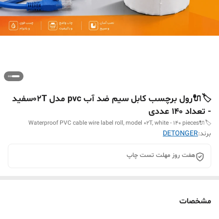
🏷️🔌رول برچسب کابل سیم ضد آب pvc مدل 02Tسفید
- تعداد ۱۴۰ عددی
🏷️🔌Waterproof PVC cable wire label roll, model 02T, white - 140 pieces
برند:
DETONGER
هفت روز مهلت تست چاپ
مشخصات