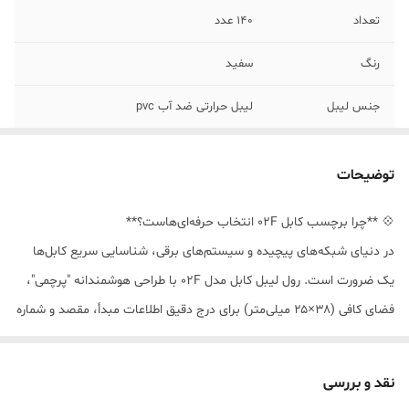
تعداد
۱۴۰ عدد
رنگ
سفید
جنس لیبل
لیبل حرارتی ضد آب pvc
شکل برچسب
مدل T
توضیحات
💠 **چرا برچسب کابل 02F انتخاب حرفه‌ای‌هاست؟**
در دنیای شبکه‌های پیچیده و سیستم‌های برقی، شناسایی سریع کابل‌ها
یک ضرورت است. رول لیبل کابل مدل 02F با طراحی هوشمندانه "پرچمی"،
فضای کافی (۳۸×۲۵ میلی‌متر) برای درج دقیق اطلاعات مبدأ، مقصد و شماره
پورت را فراهم می‌کند.
نقد و بررسی
🌟 **ویژگی‌های کلیدی محصول:**