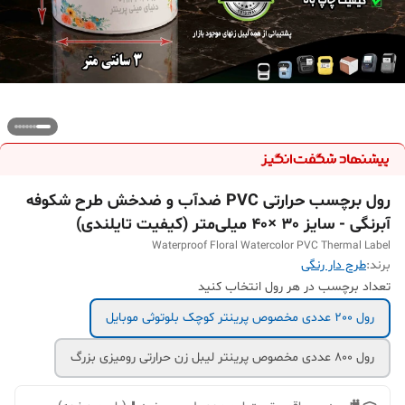
رول برچسب حرارتی PVC ضدآب و ضدخش طرح شکوفه
آبرنگی - سایز 30 ×40 میلی‌متر (کیفیت تایلندی)
Waterproof Floral Watercolor PVC Thermal Label
برند:
طرح دار رنگی
تعداد برچسب در هر رول انتخاب کنید
رول 200 عددی مخصوص پرینتر کوچک بلوتوثی موبایل
رول 800 عددی مخصوص پرینتر لیبل زن حرارتی رومیزی بزرگ