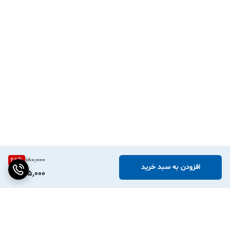
PeriPage، Phomemo، Niimbot و مدل‌های مشابه) کاملاً سازگار هستند.
فقط کافیست عرض رول را متناسب با پرینترتان انتخاب کنید.
۲. آیا برای چاپ روی این لیبل‌ها به جوهر نیاز داریم؟
خیر، این محصول از تکنولوژی چاپ حرارتی مستقیم استفاده می‌کند و مینی
پرینتر شما بدون نیاز به جوهر یا ریبون، روی آن چاپ می‌کند.
۳. آیا طرح‌های گل‌گلی جای چاپ ما را تنگ نمی‌کند؟
به هیچ وجه! طرح‌های شکوفه آبرنگی در حاشیه‌ها طراحی شده‌اند تا مرکز
برچسب برای نوشته‌ها و لوگوی شما کاملاً سفید و خوانا باقی بماند.
۴. اگر لیبل را روی ظرف شیشه‌ای بچسبانیم، قابل شستشو است؟
دقیقاً! جنس PVC آن به شما اجازه می‌دهد ظرف را بارها بشویید بدون
25
%
180,000
اینکه نگران بلند شدن لبه‌های برچسب یا پاک شدن نوشته‌ها باشید.
افزودن به سبد خرید
135,000