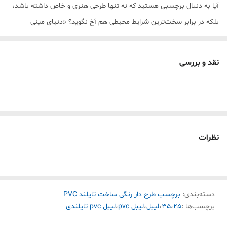
آیا به دنبال برچسبی هستید که نه تنها طرحی هنری و خاص داشته باشد،
بلکه در برابر سخت‌ترین شرایط محیطی هم آخ نگوید؟ «دنیای مینی
پرینتر» مفتخر است بهترین لیبل حرارتی بازار را به شما معرفی کند. این
محصول با تکنولوژی پیشرفته تایلند ساخته شده و از متریال PVC با چگالی
نقد و بررسی
بالا بهره می‌برد.
💎 چرا این برچسب با بقیه فرق دارد؟ (تحلیل فنی)
عباس زارع عزیز، این محصول فقط یک برچسب ساده نیست؛ یک مهندسی
چندلایه است:
ضد آب و رطوبت (Waterproof):
💧 حتی اگر آن را زیر شیر آب بگیرید یا
نظرات
در یخچالِ مرطوب بگذارید، نه کنده می‌شود و نه نوشته‌اش پخش
می‌شود.
ضد روغن و لک (Oil-proof):
🍳 ایده‌آل برای محیط آشپزخانه و
دسته‌بندی
:
برچسب طرح دار رنگی ساخت تایلند PVC
شیشه‌های روغن؛ لکه‌ها به راحتی از روی سطح PVC آن پاک می‌شوند.
برچسب‌ها :
25
،
35
،
لیبل
،
لیبل pvc
،
لیبل pvc تایلندی
مقاومت در برابر پارگی (Tear-resistant):
💪 برخلاف لیبل‌های کاغذی،