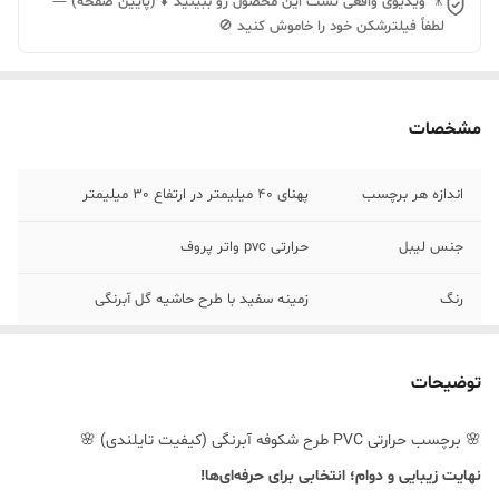
🎥 ویدیوی واقعی تست این محصول رو ببینید ⬇️ (پایین صفحه) —
لطفاً فیلترشکن خود را خاموش کنید 🚫
مشخصات
اندازه هر برچسب
پهنای 40 میلیمتر در ارتفاع 30 میلیمتر
جنس لیبل
حرارتی pvc واتر پروف
رنگ
زمینه سفید با طرح حاشیه گل آبرنگی
توضیحات
🌸 برچسب حرارتی PVC طرح شکوفه آبرنگی (کیفیت تایلندی) 🌸
نهایت زیبایی و دوام؛ انتخابی برای حرفه‌ای‌ها!