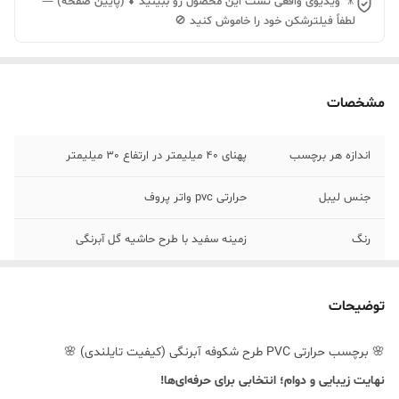
🎥 ویدیوی واقعی تست این محصول رو ببینید ⬇️ (پایین صفحه) —
لطفاً فیلترشکن خود را خاموش کنید 🚫
مشخصات
اندازه هر برچسب
پهنای 40 میلیمتر در ارتفاع 30 میلیمتر
جنس لیبل
حرارتی pvc واتر پروف
رنگ
زمینه سفید با طرح حاشیه گل آبرنگی
توضیحات
🌸 برچسب حرارتی PVC طرح شکوفه آبرنگی (کیفیت تایلندی) 🌸
نهایت زیبایی و دوام؛ انتخابی برای حرفه‌ای‌ها!