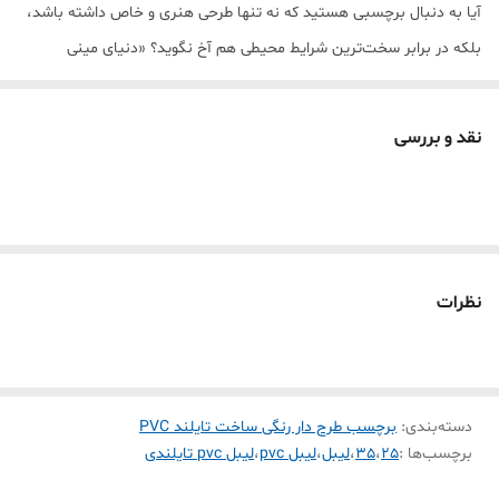
آیا به دنبال برچسبی هستید که نه تنها طرحی هنری و خاص داشته باشد،
بلکه در برابر سخت‌ترین شرایط محیطی هم آخ نگوید؟ «دنیای مینی
پرینتر» مفتخر است بهترین لیبل حرارتی بازار را به شما معرفی کند. این
محصول با تکنولوژی پیشرفته تایلند ساخته شده و از متریال PVC با چگالی
نقد و بررسی
بالا بهره می‌برد.
💎 چرا این برچسب با بقیه فرق دارد؟ (تحلیل فنی)
عباس زارع عزیز، این محصول فقط یک برچسب ساده نیست؛ یک مهندسی
چندلایه است:
ضد آب و رطوبت (Waterproof):
💧 حتی اگر آن را زیر شیر آب بگیرید یا
نظرات
در یخچالِ مرطوب بگذارید، نه کنده می‌شود و نه نوشته‌اش پخش
می‌شود.
ضد روغن و لک (Oil-proof):
🍳 ایده‌آل برای محیط آشپزخانه و
دسته‌بندی
:
برچسب طرح دار رنگی ساخت تایلند PVC
شیشه‌های روغن؛ لکه‌ها به راحتی از روی سطح PVC آن پاک می‌شوند.
برچسب‌ها :
25
،
35
،
لیبل
،
لیبل pvc
،
لیبل pvc تایلندی
مقاومت در برابر پارگی (Tear-resistant):
💪 برخلاف لیبل‌های کاغذی،