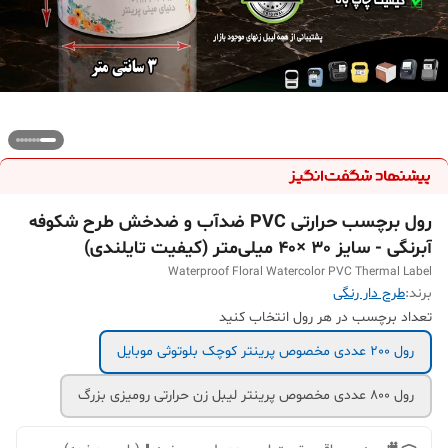
رول برچسب حرارتی PVC ضدآب و ضدخش طرح شکوفه
آبرنگی - سایز 30 ×40 میلی‌متر (کیفیت تایلندی)
Waterproof Floral Watercolor PVC Thermal Label
برند:
طرح دار رنگی
تعداد برچسب در هر رول انتخاب کنید
رول 200 عددی مخصوص پرینتر کوچک بلوتوثی موبایل
رول 800 عددی مخصوص پرینتر لیبل زن حرارتی رومیزی بزرگ