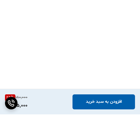
PeriPage، Phomemo، Niimbot و مدل‌های مشابه) کاملاً سازگار هستند.
فقط کافیست عرض رول را متناسب با پرینترتان انتخاب کنید.
۲. آیا برای چاپ روی این لیبل‌ها به جوهر نیاز داریم؟
خیر، این محصول از تکنولوژی چاپ حرارتی مستقیم استفاده می‌کند و مینی
پرینتر شما بدون نیاز به جوهر یا ریبون، روی آن چاپ می‌کند.
۳. آیا طرح‌های گل‌گلی جای چاپ ما را تنگ نمی‌کند؟
به هیچ وجه! طرح‌های شکوفه آبرنگی در حاشیه‌ها طراحی شده‌اند تا مرکز
برچسب برای نوشته‌ها و لوگوی شما کاملاً سفید و خوانا باقی بماند.
۴. اگر لیبل را روی ظرف شیشه‌ای بچسبانیم، قابل شستشو است؟
دقیقاً! جنس PVC آن به شما اجازه می‌دهد ظرف را بارها بشویید بدون
25
%
180,000
اینکه نگران بلند شدن لبه‌های برچسب یا پاک شدن نوشته‌ها باشید.
افزودن به سبد خرید
135,000