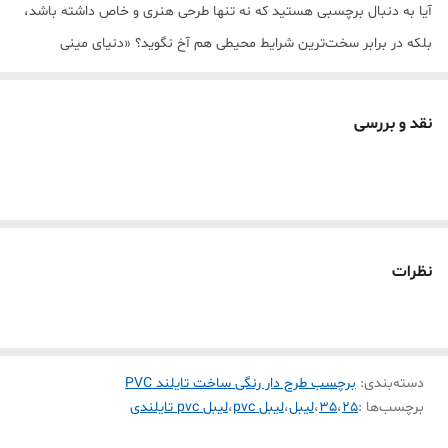
آیا به دنبال برچسبی هستید که نه تنها طرحی هنری و خاص داشته باشد،
بلکه در برابر سخت‌ترین شرایط محیطی هم آخ نگوید؟ «دنیای مینی
پرینتر» مفتخر است بهترین لیبل حرارتی بازار را به شما معرفی کند. این
محصول با تکنولوژی پیشرفته تایلند ساخته شده و از متریال PVC با چگالی
نقد و بررسی
بالا بهره می‌برد.
💎 چرا این برچسب با بقیه فرق دارد؟ (تحلیل فنی)
عباس زارع عزیز، این محصول فقط یک برچسب ساده نیست؛ یک مهندسی
چندلایه است:
ضد آب و رطوبت (Waterproof):
💧 حتی اگر آن را زیر شیر آب بگیرید یا
نظرات
در یخچالِ مرطوب بگذارید، نه کنده می‌شود و نه نوشته‌اش پخش
می‌شود.
ضد روغن و لک (Oil-proof):
🍳 ایده‌آل برای محیط آشپزخانه و
دسته‌بندی
:
برچسب طرح دار رنگی ساخت تایلند PVC
شیشه‌های روغن؛ لکه‌ها به راحتی از روی سطح PVC آن پاک می‌شوند.
برچسب‌ها :
25
،
35
،
لیبل
،
لیبل pvc
،
لیبل pvc تایلندی
مقاومت در برابر پارگی (Tear-resistant):
💪 برخلاف لیبل‌های کاغذی،