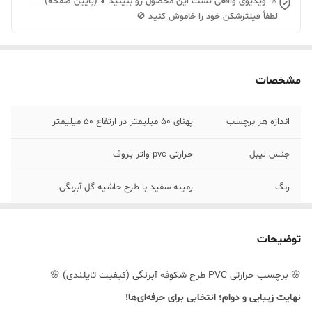
🎥 ویدیوی واقعی تست این محصول رو ببینید ⬇️ (پایین صفحه) —
لطفاً فیلترشکن خود را خاموش کنید 🚫
مشخصات
اندازه هر برچسب
پهنای 50 میلیمتر در ارتفاع 50 میلیمتر
جنس لیبل
حرارتی pvc واتر پروف
رنگ
زمینه سفید با طرح حاشیه گل آبرنگی
توضیحات
🌸 برچسب حرارتی PVC طرح شکوفه آبرنگی (کیفیت تایلندی) 🌸
نهایت زیبایی و دوام؛ انتخابی برای حرفه‌ای‌ها!