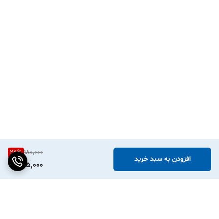
PeriPage، Phomemo، Niimbot و مدل‌های مشابه) کاملاً سازگار هستند.
فقط کافیست عرض رول را متناسب با پرینترتان انتخاب کنید.
۲. آیا برای چاپ روی این لیبل‌ها به جوهر نیاز داریم؟
خیر، این محصول از تکنولوژی چاپ حرارتی مستقیم استفاده می‌کند و مینی
پرینتر شما بدون نیاز به جوهر یا ریبون، روی آن چاپ می‌کند.
۳. آیا طرح‌های گل‌گلی جای چاپ ما را تنگ نمی‌کند؟
به هیچ وجه! طرح‌های شکوفه آبرنگی در حاشیه‌ها طراحی شده‌اند تا مرکز
برچسب برای نوشته‌ها و لوگوی شما کاملاً سفید و خوانا باقی بماند.
۴. اگر لیبل را روی ظرف شیشه‌ای بچسبانیم، قابل شستشو است؟
دقیقاً! جنس PVC آن به شما اجازه می‌دهد ظرف را بارها بشویید بدون
25
%
180,000
اینکه نگران بلند شدن لبه‌های برچسب یا پاک شدن نوشته‌ها باشید.
افزودن به سبد خرید
135,000