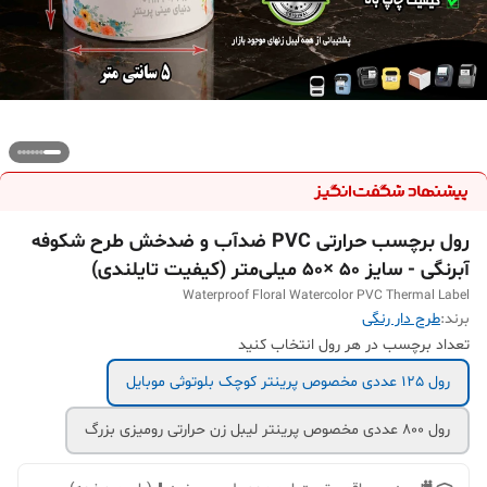
رول برچسب حرارتی PVC ضدآب و ضدخش طرح شکوفه
آبرنگی - سایز 50 ×50 میلی‌متر (کیفیت تایلندی)
Waterproof Floral Watercolor PVC Thermal Label
برند:
طرح دار رنگی
تعداد برچسب در هر رول انتخاب کنید
رول 125 عددی مخصوص پرینتر کوچک بلوتوثی موبایل
رول 800 عددی مخصوص پرینتر لیبل زن حرارتی رومیزی بزرگ