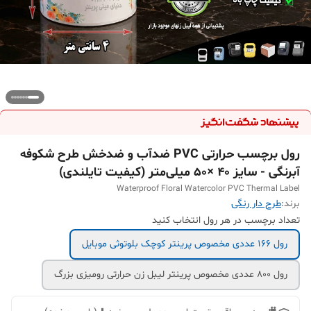
رول برچسب حرارتی PVC ضدآب و ضدخش طرح شکوفه
آبرنگی - سایز 40 ×50 میلی‌متر (کیفیت تایلندی)
Waterproof Floral Watercolor PVC Thermal Label
برند:
طرح دار رنگی
تعداد برچسب در هر رول انتخاب کنید
رول 166 عددی مخصوص پرینتر کوچک بلوتوثی موبایل
رول 800 عددی مخصوص پرینتر لیبل زن حرارتی رومیزی بزرگ