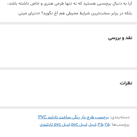
آیا به دنبال برچسبی هستید که نه تنها طرحی هنری و خاص داشته باشد،
بلکه در برابر سخت‌ترین شرایط محیطی هم آخ نگوید؟ «دنیای مینی
پرینتر» مفتخر است بهترین لیبل حرارتی بازار را به شما معرفی کند. این
محصول با تکنولوژی پیشرفته تایلند ساخته شده و از متریال PVC با چگالی
نقد و بررسی
بالا بهره می‌برد.
💎 چرا این برچسب با بقیه فرق دارد؟ (تحلیل فنی)
عباس زارع عزیز، این محصول فقط یک برچسب ساده نیست؛ یک مهندسی
چندلایه است:
ضد آب و رطوبت (Waterproof):
💧 حتی اگر آن را زیر شیر آب بگیرید یا
نظرات
در یخچالِ مرطوب بگذارید، نه کنده می‌شود و نه نوشته‌اش پخش
می‌شود.
ضد روغن و لک (Oil-proof):
🍳 ایده‌آل برای محیط آشپزخانه و
دسته‌بندی
:
برچسب طرح دار رنگی ساخت تایلند PVC
شیشه‌های روغن؛ لکه‌ها به راحتی از روی سطح PVC آن پاک می‌شوند.
برچسب‌ها :
25
،
35
،
لیبل
،
لیبل pvc
،
لیبل pvc تایلندی
مقاومت در برابر پارگی (Tear-resistant):
💪 برخلاف لیبل‌های کاغذی،