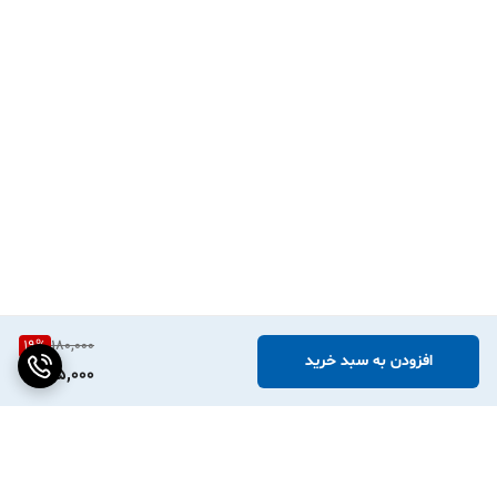
PeriPage، Phomemo، Niimbot و مدل‌های مشابه) کاملاً سازگار هستند.
فقط کافیست عرض رول را متناسب با پرینترتان انتخاب کنید.
۲. آیا برای چاپ روی این لیبل‌ها به جوهر نیاز داریم؟
خیر، این محصول از تکنولوژی چاپ حرارتی مستقیم استفاده می‌کند و مینی
پرینتر شما بدون نیاز به جوهر یا ریبون، روی آن چاپ می‌کند.
۳. آیا طرح‌های گل‌گلی جای چاپ ما را تنگ نمی‌کند؟
به هیچ وجه! طرح‌های شکوفه آبرنگی در حاشیه‌ها طراحی شده‌اند تا مرکز
برچسب برای نوشته‌ها و لوگوی شما کاملاً سفید و خوانا باقی بماند.
۴. اگر لیبل را روی ظرف شیشه‌ای بچسبانیم، قابل شستشو است؟
دقیقاً! جنس PVC آن به شما اجازه می‌دهد ظرف را بارها بشویید بدون
19
%
180,000
اینکه نگران بلند شدن لبه‌های برچسب یا پاک شدن نوشته‌ها باشید.
افزودن به سبد خرید
145,000