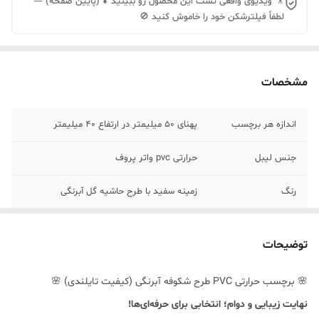
🎥 ویدیوی واقعی تست این محصول رو ببینید ⬇️ (پایین صفحه) —
لطفاً فیلترشکن خود را خاموش کنید 🚫
مشخصات
اندازه هر برچسب
پهنای 50 میلیمتر در ارتفاع 40 میلیمتر
جنس لیبل
حرارتی pvc واتر پروف
رنگ
زمینه سفید با طرح حاشیه گل آبرنگی
توضیحات
🌸 برچسب حرارتی PVC طرح شکوفه آبرنگی (کیفیت تایلندی) 🌸
نهایت زیبایی و دوام؛ انتخابی برای حرفه‌ای‌ها!