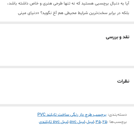
آیا به دنبال برچسبی هستید که نه تنها طرحی هنری و خاص داشته باشد،
بلکه در برابر سخت‌ترین شرایط محیطی هم آخ نگوید؟ «دنیای مینی
پرینتر» مفتخر است بهترین لیبل حرارتی بازار را به شما معرفی کند. این
محصول با تکنولوژی پیشرفته تایلند ساخته شده و از متریال PVC با چگالی
نقد و بررسی
بالا بهره می‌برد.
💎 چرا این برچسب با بقیه فرق دارد؟ (تحلیل فنی)
عباس زارع عزیز، این محصول فقط یک برچسب ساده نیست؛ یک مهندسی
چندلایه است:
ضد آب و رطوبت (Waterproof):
💧 حتی اگر آن را زیر شیر آب بگیرید یا
نظرات
در یخچالِ مرطوب بگذارید، نه کنده می‌شود و نه نوشته‌اش پخش
می‌شود.
ضد روغن و لک (Oil-proof):
🍳 ایده‌آل برای محیط آشپزخانه و
دسته‌بندی
:
برچسب طرح دار رنگی ساخت تایلند PVC
شیشه‌های روغن؛ لکه‌ها به راحتی از روی سطح PVC آن پاک می‌شوند.
برچسب‌ها :
25
،
35
،
لیبل
،
لیبل pvc
،
لیبل pvc تایلندی
مقاومت در برابر پارگی (Tear-resistant):
💪 برخلاف لیبل‌های کاغذی،