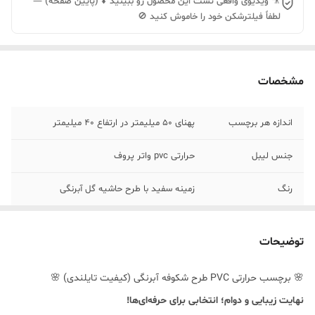
🎥 ویدیوی واقعی تست این محصول رو ببینید ⬇️ (پایین صفحه) —
لطفاً فیلترشکن خود را خاموش کنید 🚫
مشخصات
اندازه هر برچسب
پهنای 50 میلیمتر در ارتفاع 40 میلیمتر
جنس لیبل
حرارتی pvc واتر پروف
رنگ
زمینه سفید با طرح حاشیه گل آبرنگی
توضیحات
🌸 برچسب حرارتی PVC طرح شکوفه آبرنگی (کیفیت تایلندی) 🌸
نهایت زیبایی و دوام؛ انتخابی برای حرفه‌ای‌ها!