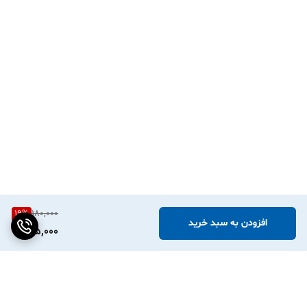
PeriPage، Phomemo، Niimbot و مدل‌های مشابه) کاملاً سازگار هستند.
فقط کافیست عرض رول را متناسب با پرینترتان انتخاب کنید.
۲. آیا برای چاپ روی این لیبل‌ها به جوهر نیاز داریم؟
خیر، این محصول از تکنولوژی چاپ حرارتی مستقیم استفاده می‌کند و مینی
پرینتر شما بدون نیاز به جوهر یا ریبون، روی آن چاپ می‌کند.
۳. آیا طرح‌های گل‌گلی جای چاپ ما را تنگ نمی‌کند؟
به هیچ وجه! طرح‌های شکوفه آبرنگی در حاشیه‌ها طراحی شده‌اند تا مرکز
برچسب برای نوشته‌ها و لوگوی شما کاملاً سفید و خوانا باقی بماند.
۴. اگر لیبل را روی ظرف شیشه‌ای بچسبانیم، قابل شستشو است؟
دقیقاً! جنس PVC آن به شما اجازه می‌دهد ظرف را بارها بشویید بدون
19
%
180,000
اینکه نگران بلند شدن لبه‌های برچسب یا پاک شدن نوشته‌ها باشید.
افزودن به سبد خرید
145,000