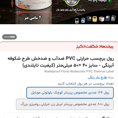
رول برچسب حرارتی PVC ضدآب و ضدخش طرح شکوفه
آبرنگی - سایز 40 ×50 میلی‌متر (کیفیت تایلندی)
Waterproof Floral Watercolor PVC Thermal Label
برند:
طرح دار رنگی
تعداد برچسب در هر رول انتخاب کنید
رول 166 عددی مخصوص پرینتر کوچک بلوتوثی موبایل
رول 800 عددی مخصوص پرینتر لیبل زن حرارتی رومیزی بزرگ