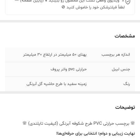
🎥 ویدیوی واقعی تست این محصول رو ببینید ⬇️ (پایین صفحه) —
لطفاً فیلترشکن خود را خاموش کنید 🚫
مشخصات
اندازه هر برچسب
پهنای 50 میلیمتر در ارتفاع 30 میلیمتر
جنس لیبل
حرارتی pvc واتر پروف
رنگ
زمینه سفید با طرح حاشیه گل آبرنگی
توضیحات
🌸 برچسب حرارتی PVC طرح شکوفه آبرنگی (کیفیت تایلندی) 🌸
نهایت زیبایی و دوام؛ انتخابی برای حرفه‌ای‌ها!