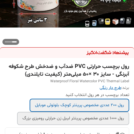
رول برچسب حرارتی PVC ضدآب و ضدخش طرح شکوفه
آبرنگی - سایز 30 ×50 میلی‌متر (کیفیت تایلندی)
Waterproof Floral Watercolor PVC Thermal Label
برند:
طرح دار رنگی
تعداد برچسب در هر رول انتخاب کنید
رول 200 عددی مخصوص پرینتر کوچک بلوتوثی موبایل
رول 1000 عددی مخصوص پرینتر لیبل زن حرارتی رومیزی بزرگ