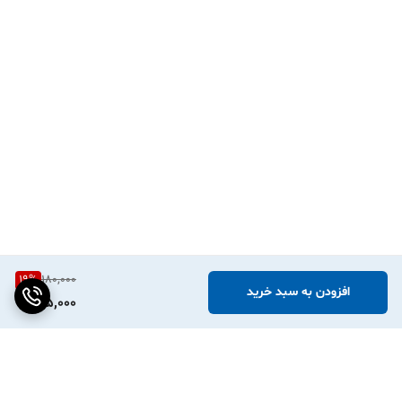
PeriPage، Phomemo، Niimbot و مدل‌های مشابه) کاملاً سازگار هستند.
فقط کافیست عرض رول را متناسب با پرینترتان انتخاب کنید.
۲. آیا برای چاپ روی این لیبل‌ها به جوهر نیاز داریم؟
خیر، این محصول از تکنولوژی چاپ حرارتی مستقیم استفاده می‌کند و مینی
پرینتر شما بدون نیاز به جوهر یا ریبون، روی آن چاپ می‌کند.
۳. آیا طرح‌های گل‌گلی جای چاپ ما را تنگ نمی‌کند؟
به هیچ وجه! طرح‌های شکوفه آبرنگی در حاشیه‌ها طراحی شده‌اند تا مرکز
برچسب برای نوشته‌ها و لوگوی شما کاملاً سفید و خوانا باقی بماند.
۴. اگر لیبل را روی ظرف شیشه‌ای بچسبانیم، قابل شستشو است؟
دقیقاً! جنس PVC آن به شما اجازه می‌دهد ظرف را بارها بشویید بدون
19
%
180,000
اینکه نگران بلند شدن لبه‌های برچسب یا پاک شدن نوشته‌ها باشید.
افزودن به سبد خرید
145,000