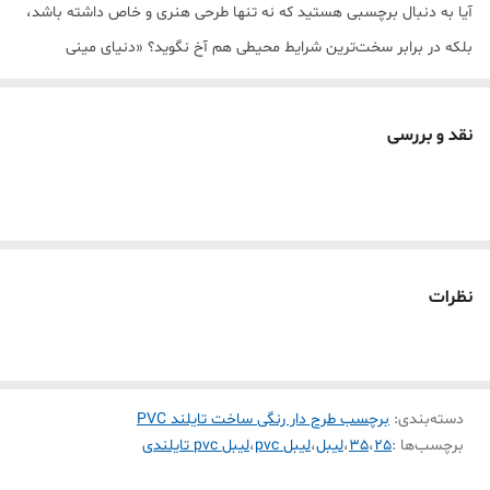
آیا به دنبال برچسبی هستید که نه تنها طرحی هنری و خاص داشته باشد،
بلکه در برابر سخت‌ترین شرایط محیطی هم آخ نگوید؟ «دنیای مینی
پرینتر» مفتخر است بهترین لیبل حرارتی بازار را به شما معرفی کند. این
محصول با تکنولوژی پیشرفته تایلند ساخته شده و از متریال PVC با چگالی
نقد و بررسی
بالا بهره می‌برد.
💎 چرا این برچسب با بقیه فرق دارد؟ (تحلیل فنی)
عباس زارع عزیز، این محصول فقط یک برچسب ساده نیست؛ یک مهندسی
چندلایه است:
ضد آب و رطوبت (Waterproof):
💧 حتی اگر آن را زیر شیر آب بگیرید یا
نظرات
در یخچالِ مرطوب بگذارید، نه کنده می‌شود و نه نوشته‌اش پخش
می‌شود.
ضد روغن و لک (Oil-proof):
🍳 ایده‌آل برای محیط آشپزخانه و
دسته‌بندی
:
برچسب طرح دار رنگی ساخت تایلند PVC
شیشه‌های روغن؛ لکه‌ها به راحتی از روی سطح PVC آن پاک می‌شوند.
برچسب‌ها :
25
،
35
،
لیبل
،
لیبل pvc
،
لیبل pvc تایلندی
مقاومت در برابر پارگی (Tear-resistant):
💪 برخلاف لیبل‌های کاغذی،