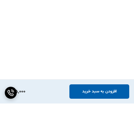
🏬 فروشگاه‌های خرده‌فروشی و سوپرمارکت‌ها
قیمت‌گذاری سریع روی صدها محصول — بدون نگرانی از پاک شدن یا پاره
شدن 🏷️
🧴 فروشگاه‌های لوازم آرایشی و بهداشتی
برچسب روی بطری‌ها و ظروف — حتی در محیط‌های مرطوب حمام 🚿
🍕 رستوران‌ها، کافه‌ها و فست‌فودها
برچسب روی ظروف تحویل غذا، تاریخ تولید و مواد تشکیل‌دهنده 🥡
📦 انبارداری و لجستیک
کدگذاری و دسته‌بندی کالاها در انبار — مقاوم در برابر رطوبت انبار 🏭
175,000
افزودن به سبد خرید
❓ پرسش و پاسخ (FAQ)
❓ آیا این برچسب با پرینتر من سازگاره؟
✅ بله. این لیبل با تمام لیبل‌زن‌های حرارتی رایج از جمله Phomemo،
Marklife، TP260، Detonger، Bixolon و Chiteng سازگاره. اگه پرینتر
حرارتی دارید، این برچسب روش کار می‌کنه.