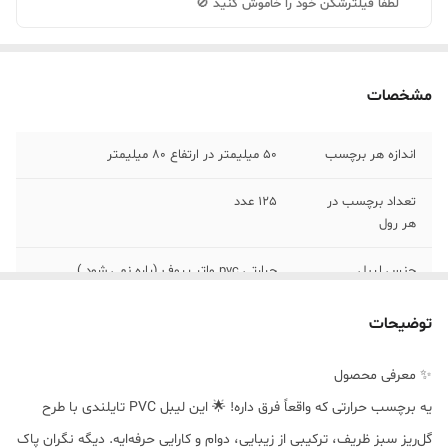
لطفاً فیلترشکن خود را خاموش کنید 🚫
مشخصات
اندازه هر برچسب
50 میلیمتر در ارتفاع 80 میلیمتر
تعداد برچسب در
125 عدد
هر رول
جنس لیبل
حرارتی pvc واتر پروف (پاره نمی شود )
رنگ
سفید با حاشیه طرح گل ریز سبز
توضیحات
پشتیبانی
انواع لیبل زن حرارتی همراه و رومیزی
✨ معرفی محصول
یه برچسب حرارتی که واقعاً فرق داره! 🌟 این لیبل PVC تایلندی با طرح
گل‌ریز سبز ظریف، ترکیبی از زیبایی، دوام و کارایی حرفه‌ایه. دیگه نگران پاک