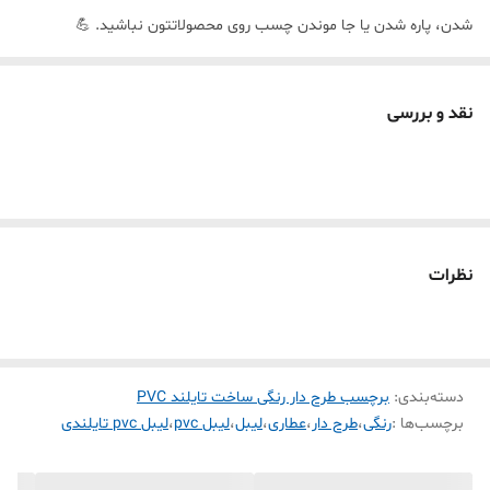
شدن، پاره شدن یا جا موندن چسب روی محصولاتتون نباشید. 💪
🔥 ویژگی‌های فنی و مشخصات
🧪
جنس:
PVC سنتتیک حرارتی درجه یک (ساخت تایلند)
نقد و بررسی
💧
ضدآب:
کاملاً مقاوم در برابر رطوبت، آب
⏳
ماندگاری:
تا ۱۰ سال بدون محو شدن نوشته
🖨️
سازگاری با پرینترها:
Phomemo ✅
Marklife ✅
نظرات
TP260 ✅
Detonger ✅
Bixolon ✅
دسته‌بندی
:
برچسب طرح دار رنگی ساخت تایلند PVC
Chiteng ✅
برچسب‌ها :
رنگی
،
طرح دار
،
عطاری
،
لیبل
،
لیبل pvc
،
لیبل pvc تایلندی
و تمام لیبل‌زن‌های حرارتی رایج در بازار ✅
🎨
طرح:
گل‌ریز سبز ظریف و زیبا — مناسب برای محصولاتی که ظاهر