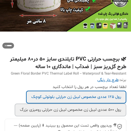
🌿 برچسب حرارتی PVC تایلندی سایز 50 در80 میلیمتر
طرح گل‌ریز سبز | ضدآب | ماندگاری ۱۰ ساله
Green Floral Border PVC Thermal Label Roll – Waterproof & Tear-Resistant
برند:
طرح دار رنگی
لطفا تعداد برچسب در هر رول را انتخاب کنید
رول 125 عددی مخصوص لیبل زن حرارتی بلوتوثی کوچک
رول 500 عددی لیبل زن مخصوص لیبل زن حرارتی رومیزی بزرگ
🎥 ویدیوی واقعی تست این محصول رو ببینید ⬇️ (پایین صفحه) —