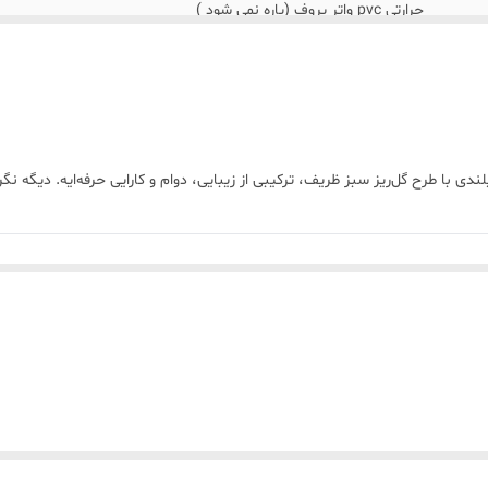
حرارتی pvc واتر پروف (پاره نمی شود )
سفید با حاشیه طرح گل ریز سبز
انواع لیبل زن حرارتی همراه و رومیزی
چسب حرارتی که واقعاً فرق داره! 🌟 این لیبل PVC تایلندی با طرح گل‌ریز سبز ظریف، ترکیبی از زیبایی، دوام و کا