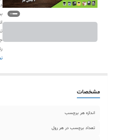
دس
بر
ان
تع
ج
ر
پ
نم
مشخصات
اندازه هر برچسب
تعداد برچسب در هر رول