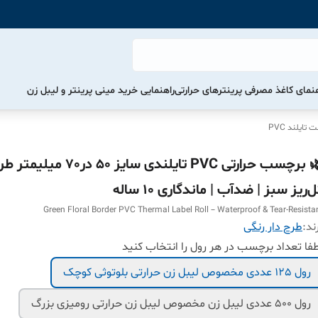
هنمای کاغذ مصرفی پرینترهای حرارتی
راهنمایی خرید مینی پرینتر و لیبل زن
ایلند PVC
🌿 برچسب حرارتی PVC تایلندی سایز 50 در70 میلی
‌ریز سبز | ضدآب | ماندگاری ۱۰ ساله
Green Floral Border PVC Thermal Label Roll – Waterproof & Tear-Resista
ند:
طرح دار رنگی
فا تعداد برچسب در هر رول را انتخاب کنید
رول 125 عددی مخصوص لیبل زن حرارتی بلوتوثی کوچک
رول 500 عددی لیبل زن مخصوص لیبل زن حرارتی رومیزی بزرگ