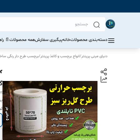
دسته‌بندی محصولات
خانه
پیگیری سفارش
همه محصولات
📄 را
دنیای مینی پرینتر
/
انواع برچسب و کاغذ پرینتر
/
برچسب طرح دار رنگی ساخت ت
گل
nt
بر
لط