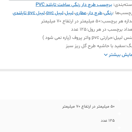
ته‌بندی
:
برچسب طرح دار رنگی ساخت تایلند PVC
چسب‌ها :
رنگی
،
طرح دار
،
عطاری
،
لیبل
،
لیبل pvc
،
لیبل pvc تایلندی
دازه هر برچسب
:
50 میلیمتر در ارتفاع 70 میلیمتر
داد برچسب در هر رول
:
125 عدد
نس لیبل
:
حرارتی pvc واتر پروف (پاره نمی شود )
نگ
:
سفید با حاشیه طرح گل ریز سبز
شتیبانی
:
انواع لیبل زن حرارتی همراه و رومیزی
ایش بیشتر
50 میلیمتر در ارتفاع 70 میلیمتر
125 عدد