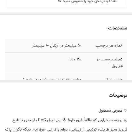
لطفاً فیلترشکن خود را خاموش کنید 🚫
مشخصات
اندازه هر برچسب
50 میلیمتر در ارتفاع 60 میلیمتر
تعداد برچسب در
160 عدد
هر رول
جنس لیبل
حرارتی pvc واتر پروف (پاره نمی شود )
رنگ
سفید با حاشیه طرح گل ریز سبز
توضیحات
پشتیبانی
انواع لیبل زن حرارتی همراه و رومیزی
✨ معرفی محصول
یه برچسب حرارتی که واقعاً فرق داره! 🌟 این لیبل PVC تایلندی با طرح
گل‌ریز سبز ظریف، ترکیبی از زیبایی، دوام و کارایی حرفه‌ایه. دیگه نگران پاک