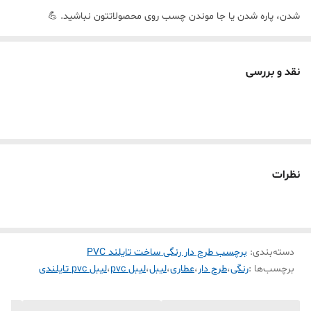
شدن، پاره شدن یا جا موندن چسب روی محصولاتتون نباشید. 💪
🔥 ویژگی‌های فنی و مشخصات
🧪
جنس:
PVC سنتتیک حرارتی درجه یک (ساخت تایلند)
نقد و بررسی
💧
ضدآب:
کاملاً مقاوم در برابر رطوبت، آب
⏳
ماندگاری:
تا ۱۰ سال بدون محو شدن نوشته
🖨️
سازگاری با پرینترها:
Phomemo ✅
Marklife ✅
نظرات
TP260 ✅
Detonger ✅
Bixolon ✅
دسته‌بندی
:
برچسب طرح دار رنگی ساخت تایلند PVC
Chiteng ✅
برچسب‌ها :
رنگی
،
طرح دار
،
عطاری
،
لیبل
،
لیبل pvc
،
لیبل pvc تایلندی
و تمام لیبل‌زن‌های حرارتی رایج در بازار ✅
🎨
طرح:
گل‌ریز سبز ظریف و زیبا — مناسب برای محصولاتی که ظاهر