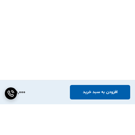
🏬 فروشگاه‌های خرده‌فروشی و سوپرمارکت‌ها
قیمت‌گذاری سریع روی صدها محصول — بدون نگرانی از پاک شدن یا پاره
شدن 🏷️
🧴 فروشگاه‌های لوازم آرایشی و بهداشتی
برچسب روی بطری‌ها و ظروف — حتی در محیط‌های مرطوب حمام 🚿
🍕 رستوران‌ها، کافه‌ها و فست‌فودها
برچسب روی ظروف تحویل غذا، تاریخ تولید و مواد تشکیل‌دهنده 🥡
📦 انبارداری و لجستیک
کدگذاری و دسته‌بندی کالاها در انبار — مقاوم در برابر رطوبت انبار 🏭
165,000
افزودن به سبد خرید
❓ پرسش و پاسخ (FAQ)
❓ آیا این برچسب با پرینتر من سازگاره؟
✅ بله. این لیبل با تمام لیبل‌زن‌های حرارتی رایج از جمله Phomemo،
Marklife، TP260، Detonger، Bixolon و Chiteng سازگاره. اگه پرینتر
حرارتی دارید، این برچسب روش کار می‌کنه.