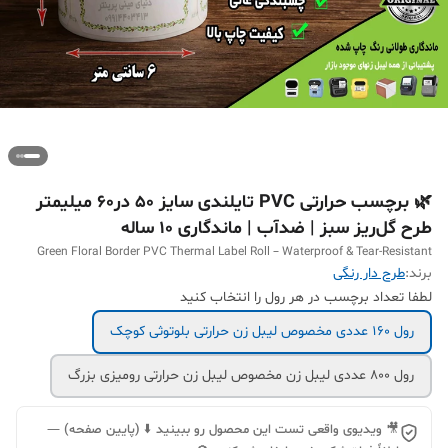
🌿 برچسب حرارتی PVC تایلندی سایز 50 در60 میلیمتر
طرح گل‌ریز سبز | ضدآب | ماندگاری ۱۰ ساله
Green Floral Border PVC Thermal Label Roll – Waterproof & Tear-Resistant
برند:
طرح دار رنگی
لطفا تعداد برچسب در هر رول را انتخاب کنید
رول 160 عددی مخصوص لیبل زن حرارتی بلوتوثی کوچک
رول 800 عددی لیبل زن مخصوص لیبل زن حرارتی رومیزی بزرگ
🎥 ویدیوی واقعی تست این محصول رو ببینید ⬇️ (پایین صفحه) —