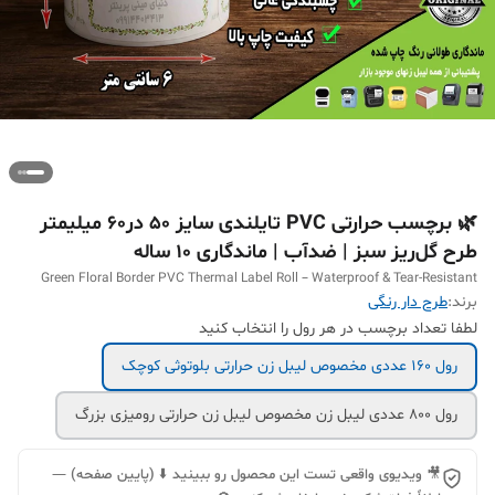
🌿 برچسب حرارتی PVC تایلندی سایز 50 در60 میلیمتر
طرح گل‌ریز سبز | ضدآب | ماندگاری ۱۰ ساله
Green Floral Border PVC Thermal Label Roll – Waterproof & Tear-Resistant
برند:
طرح دار رنگی
لطفا تعداد برچسب در هر رول را انتخاب کنید
رول 160 عددی مخصوص لیبل زن حرارتی بلوتوثی کوچک
رول 800 عددی لیبل زن مخصوص لیبل زن حرارتی رومیزی بزرگ
🎥 ویدیوی واقعی تست این محصول رو ببینید ⬇️ (پایین صفحه) —