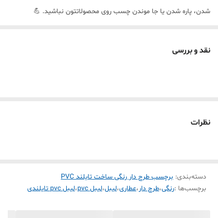
شدن، پاره شدن یا جا موندن چسب روی محصولاتتون نباشید. 💪
🔥 ویژگی‌های فنی و مشخصات
🧪
جنس:
PVC سنتتیک حرارتی درجه یک (ساخت تایلند)
نقد و بررسی
💧
ضدآب:
کاملاً مقاوم در برابر رطوبت، آب
⏳
ماندگاری:
تا ۱۰ سال بدون محو شدن نوشته
🖨️
سازگاری با پرینترها:
Phomemo ✅
Marklife ✅
نظرات
TP260 ✅
Detonger ✅
Bixolon ✅
دسته‌بندی
:
برچسب طرح دار رنگی ساخت تایلند PVC
Chiteng ✅
برچسب‌ها :
رنگی
،
طرح دار
،
عطاری
،
لیبل
،
لیبل pvc
،
لیبل pvc تایلندی
و تمام لیبل‌زن‌های حرارتی رایج در بازار ✅
🎨
طرح:
گل‌ریز سبز ظریف و زیبا — مناسب برای محصولاتی که ظاهر