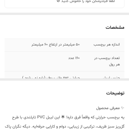
لطفاً فیلترشکن خود را خاموش کنید 🚫
مشخصات
اندازه هر برچسب
50 میلیمتر در ارتفاع 60 میلیمتر
تعداد برچسب در
160 عدد
هر رول
جنس لیبل
حرارتی pvc واتر پروف (پاره نمی شود )
رنگ
سفید با حاشیه طرح گل ریز سبز
توضیحات
پشتیبانی
انواع لیبل زن حرارتی همراه و رومیزی
✨ معرفی محصول
یه برچسب حرارتی که واقعاً فرق داره! 🌟 این لیبل PVC تایلندی با طرح
گل‌ریز سبز ظریف، ترکیبی از زیبایی، دوام و کارایی حرفه‌ایه. دیگه نگران پاک