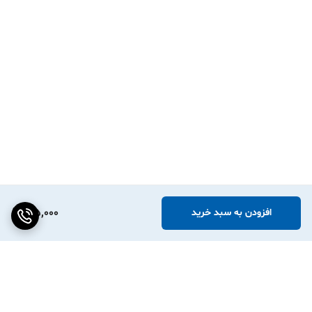
🏬 فروشگاه‌های خرده‌فروشی و سوپرمارکت‌ها
قیمت‌گذاری سریع روی صدها محصول — بدون نگرانی از پاک شدن یا پاره
شدن 🏷️
🧴 فروشگاه‌های لوازم آرایشی و بهداشتی
برچسب روی بطری‌ها و ظروف — حتی در محیط‌های مرطوب حمام 🚿
🍕 رستوران‌ها، کافه‌ها و فست‌فودها
برچسب روی ظروف تحویل غذا، تاریخ تولید و مواد تشکیل‌دهنده 🥡
📦 انبارداری و لجستیک
کدگذاری و دسته‌بندی کالاها در انبار — مقاوم در برابر رطوبت انبار 🏭
165,000
افزودن به سبد خرید
❓ پرسش و پاسخ (FAQ)
❓ آیا این برچسب با پرینتر من سازگاره؟
✅ بله. این لیبل با تمام لیبل‌زن‌های حرارتی رایج از جمله Phomemo،
Marklife، TP260، Detonger، Bixolon و Chiteng سازگاره. اگه پرینتر
حرارتی دارید، این برچسب روش کار می‌کنه.