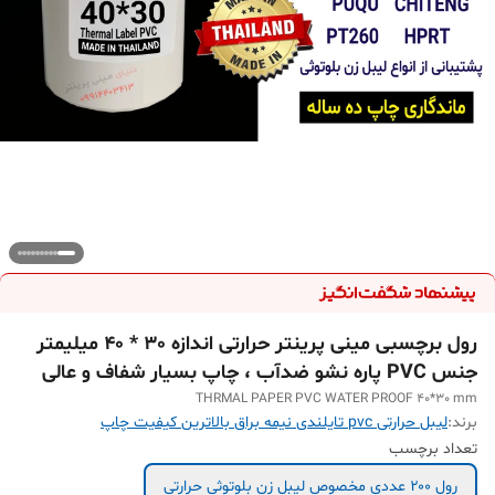
رول برچسبی مینی پرینتر حرارتی اندازه 30 * 40 میلیمتر
جنس PVC پاره نشو ضدآب ، چاپ بسیار شفاف و عالی
THRMAL PAPER PVC WATER PROOF 40*30 mm
برند:
لیبل حرارتی pvc تایلندی نیمه براق بالاترین کیفیت چاپ
تعداد برچسب
رول ۲۰۰ عددی مخصوص لیبل زن بلوتوثی حرارتی