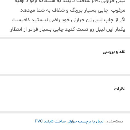
لیبل حرارتی pvc ساخت تایلند به استفاده ازمواد اولیه
مرغوب چاپی بسیار پررنگ و شفاف به شما میدهد
اگر از چاپ لیبل زن حرارتی خود راضی نیستید کافیست
یکبار این لیبل رو تست کنید چاپی بسیار فراتر از انتظار
شما انجام میدهد
رول برچسب PVC حرارتی سفید ساخت کشور تایلند
نقد و بررسی
برچسب اندازه 40*30 یکی از پر مصرف ترین اندازه
چاپ لیبل زنهای کوچک هست بدلیل سایز متوسط
هست و نه بزرگ که کل محصول رو بگیره و نه کوچک
که قابل خواندن نباشه
نظرات
لیبل pvc حرارتی تایلندی اغلب لیبل زن های حرارتی
موجود در بازار رو پشتیبانی میکنه( phomemo ,
marklife . tp260 . detonger . bixelon. chiteng)
دسته‌بندی
:
لیبل یا برچسب حرارتی ساخت تایلند PVC
1- پاره نشو ( به علت pvc بودن بهیچ عنوان پاره نمی شود که ماندگاری