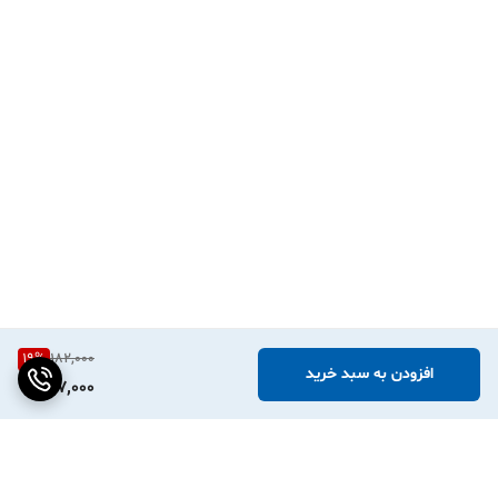
19
%
182,000
افزودن به سبد خرید
147,000