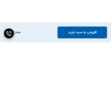
ضدروغن
✅ بله
❌ خیر
مقاومت در برابر پارگی
بسیار بالا
بسیار کم
کیفیت چاپ
پررنگ و عمیق
معمولی
ماندگاری چاپ
تا ۱۰ سال
چند ماه تا ۱ سال
197,000
افزودن به سبد خرید
مناسب محیط مرطوب
کاملاً مناسب
نامناسب
قیمت
بالاتر
ارزان‌تر
مناسب کار حرفه‌ای
✅ بله
محدود
✅ پرسش و پاسخ متداول (FAQ)
❓ آیا این رول با همه پرینترهای حرارتی سازگار است؟
اگر پرینتر شما
Direct Thermal
باشد (بدون ریبون)، این رول قابل
برگشت به بالا
استفاده است. برای اطمینان مدل پرینتر خود را بررسی کنید.
❓ آیا چاپ روی این رول پاک می‌شود؟
خیر. چاپ روی PVC بسیار ماندگار است و در برابر آب و روغن مقاوم