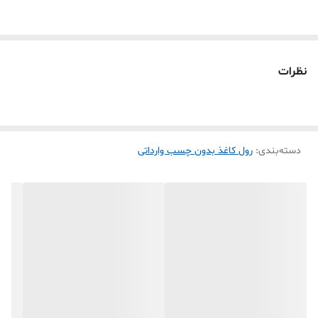
رول دقیقاً برای شما طراحی شده است.
این محصول از جنس
PVC حرارتی (Synthetic Thermal Film)
ساخته
شده؛ یعنی به جای کاغذ معمولی، یک فیلم مقاوم پلاستیکی است که:
پاره نمی‌شود
نظرات
در تماس با آب خراب نمی‌شود
روغن و رطوبت روی آن اثر ندارد
چاپ روی آن بسیار پررنگ و واضح است
دسته‌بندی
:
رول کاغذ بدون چسب وارداتی
ماندگاری چاپ تا ۱۰ سال دارد
✅
1️⃣ چاپ آدرس پستی با پرینتر حرارتی
مناسب فروشگاه‌های اینترنتی
مناسب کسب‌وکارهای ارسال مرسوله
مناسب دیجی‌کالا، پست، تیپاکس، چاپ بارکد بسته‌بندی
مقاوم در برابر رطوبت حین حمل‌ونقل