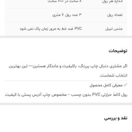
اندازه هر رول
8 سانت در 700 سانت
تعداد رول
3 عدد رول 7 متری
جنس لیبل
PVC ضد خط به مرور زمان پاک نمی شود
برند
وارداتی اورجینال
توضیحات
رنگ
سفید
اگر مشتری دنبال چاپ پررنگ، باکیفیت و ماندگار هستین— این بهترین
ویژگی
پاره نمیشه
انتخاب شماست.
✅ معرفی کامل محصول
رول کاغذ حرارتی PVC بدون چسب – مخصوص چاپ آدرس پستی با کیفیت
بالا
اگر برای چاپ آدرس پستی، بارکد یا لیبل‌های مقاوم از پرینتر حرارتی
نقد و بررسی
استفاده می‌کنید و از کم‌رنگ شدن یا خراب شدن چاپ ناراضی هستید، این