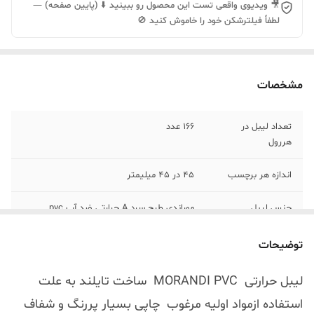
🎥 ویدیوی واقعی تست این محصول رو ببینید ⬇️ (پایین صفحه) —
لطفاً فیلترشکن خود را خاموش کنید 🚫
مشخصات
تعداد لیبل در
166 عدد
هررول
اندازه هر برچسب
45 در 45 میلیمتر
جنس لیبل
موراندی طرح سرد A حرارتی ضد آب pvc
رنگ
رنگ مختلف آبی صورتی در یک رول
توضیحات
لیبل حرارتی MORANDI PVC ساخت تایلند به علت
استفاده ازمواد اولیه مرغوب چاپی بسیار پررنگ و شفاف