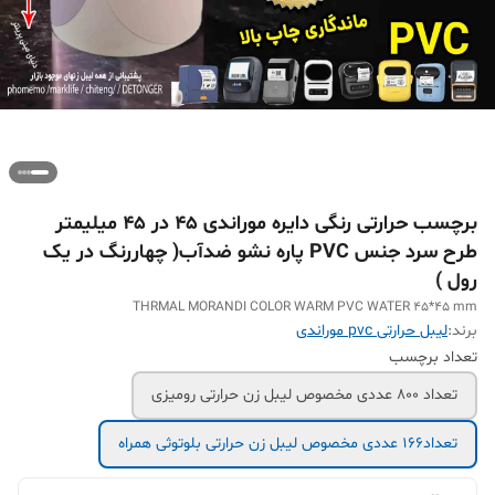
برچسب حرارتی رنگی دایره موراندی 45 در 45 میلیمتر
طرح سرد جنس PVC پاره نشو ضدآب( چهاررنگ در یک
رول )
THRMAL MORANDI COLOR WARM PVC WATER 45*45 mm
برند:
لیبل حرارتی pvc موراندی
تعداد برچسب
تعداد 800 عددی مخصوص لیبل زن حرارتی رومیزی
تعداد166 عددی مخصوص لیبل زن حرارتی بلوتوثی همراه