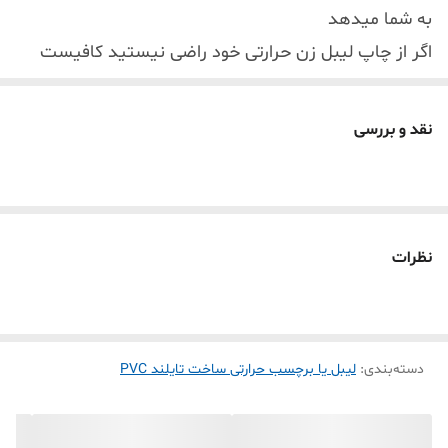
به شما میدهد
اگر از چاپ لیبل زن حرارتی خود راضی نیستید کافیست
یکبار این لیبل رو تست کنید چاپی بسیار فراتر از انتظار
شما انجام میدهد
نقد و بررسی
رول برچسب PVC حرارتی در هر رول از چهار رنگ مختلف
تشکیل شده
لیبل pvc حرارتی تایلندی اغلب لیبل زن های حرارتی
موجود در بازار رو پشتیبانی میکنه( phomemo ,
نظرات
marklife . tp260 . detonger . bixelon. chiteng)
1- پاره نشو ( به علت pvc بودن بهیچ عنوان پاره نمی شود که ماندگاری
برچسب چاپ شده رو خیلی بالا میبره )
دسته‌بندی
:
لیبل یا برچسب حرارتی ساخت تایلند PVC
2- ضد آب ( تست چاپ که مدت 24 ساعت لیبل چاپ شده در آب بماند
هیچ تغیری نه کمرنگ پاک نمی شود )
3-ضد سرما ( مانگاری لیبل چاپ شده در فریزر و سردخانه به مدت طولانی