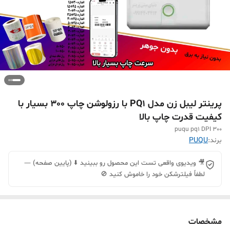
پرینتر لیبل زن مدل PQ1 با رزولوشن چاپ 300 بسیار با
کیفیت قدرت چاپ بالا
puqu pq1 DPI 300
برند:
PUQU
🎥 ویدیوی واقعی تست این محصول رو ببینید ⬇️ (پایین صفحه) —
لطفاً فیلترشکن خود را خاموش کنید 🚫
مشخصات