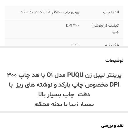
اندازه چاپ
پهنای چاپ حداکثر 5 سانت در 20 سانت
کیفیت (رزولوشن)
300 DPI
چاپ
رنگ بدنه
سفید
اتصال
اندروید ، ایفون ، ویندوز
توضیحات
نرم افزار اتصال
نرم افزار رایگان QU PRINTING
پرینتر لیبل زن PUQU مدل Q1 با هد چاپ 300
DPI مخصوص چاپ بارکد و نوشته های ریز با
برند
PUQU
دقت چاپ بسیار بالا
پشتیبانی
انواع برچسب ایرانی و خارجی
بسیار زیبا با بدنه محکم
درگاه شارژ
تایپ C
این پرینتر هر آنچه که برای چاپ لیبل نیاز دارید
رو انجام میده نوشته با لگو رو براحتی روی لیبل
نقد و بررسی